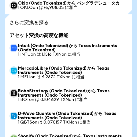
Oklo (Ondo Tokenized) から バングラデシュ・タカ
1 OKLOon は ৳5,908.03 に相当
さらに変換を探る
アセット変換の高度な機能
Intuit (Ondo Tokenized) から Texas Instruments
(Ondo Tokenized)
1 INTUon は 1.1516 TXNon に相当
MercadoLibre (Ondo Tokenized) から Texas
Instruments (Ondo Tokenized)
1 MELIon は 6.2872 TXNon に相当
RoboStrategy (Ondo Tokenized) から Texas
Instruments (Ondo Tokenized)
1 BOTon は 0.104629 TXNon に相当
D-Wave Quantum (Ondo Tokenized) から Texas
Instruments (Ondo Tokenized)
1 QBTSon は 0.070157 TXNon に相当
Shopify (Ondo Tokenized) から Texas Instruments