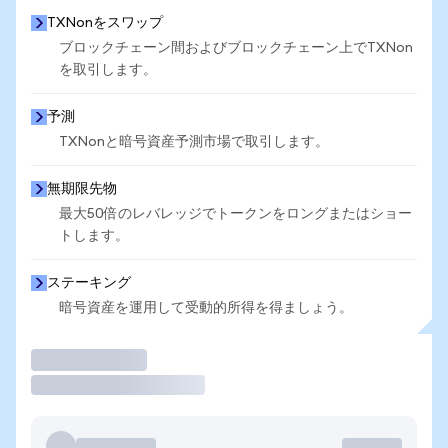
TXNonをスワップ
ブロックチェーン間およびブロックチェーン上でTXNon
を取引します。
予測
TXNonと暗号資産予測市場で取引します。
無期限先物
最大50倍のレバレッジでトークンをロングまたはショー
トします。
ステーキング
暗号資産を運用して受動的所得を得ましょう。
取引