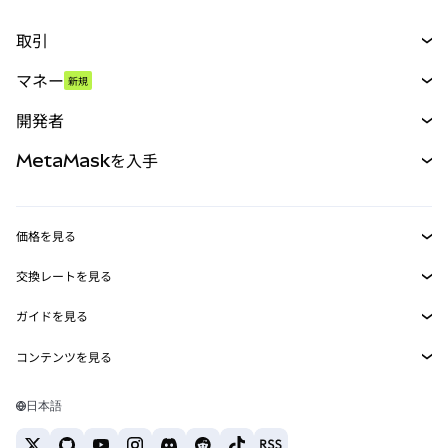
取引
スワップ
マネー
新規
予測
新規
購入
開発者
パーペチュアル
新規
カード
ドキュメントを表示
MetaMaskを入手
RWA
mUSD
新規
ダッシュボード
トランザクションシールド
収益化
Smart Accounts Kit
Agent Wallet
新規
価格を見る
埋め込みウォレット
Snaps
ビットコインの価格
交換レートを見る
MetaMask Connect
イーサリアムの価格
報酬
新規
BTC→USD
Solanaの価格
ガイドを見る
Snaps
セキュリティ
ETH→USD
BTCの購入
Shiba Inuの価格
USDT→INR
コンテンツを見る
Web3サービス
サポート
ETHの購入
Pepeの価格
ビットコインウォレット
BTC→USDT
SOLの購入
キャリア
Tetherの価格
Solanaウォレット
日本語
BTC→INR
PEPEの購入
お問い合わせ
USDCの価格
おすすめの暗号資産カード
ETH→USDT