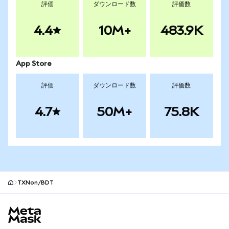
評価
ダウンロード数
評価数
4.4
10M+
483.9K
App Store
評価
ダウンロード数
評価数
4.7
50M+
75.8K
TXNon/BDT
MetaMaskサイトフッター