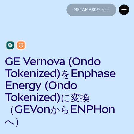
METAMASKを入手
METAMASKを入手
GE Vernova (Ondo
Tokenized)をEnphase
Energy (Ondo
Tokenized)に変換
（GEVonからENPHon
へ）