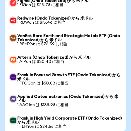
Figma (Ondo Tokenized) から 米ドル
1 FIGon は $23.78 に相当
Redwire (Ondo Tokenized) から 米ドル
1 RDWon は $13.46 に相当
VanEck Rare Earth and Strategic Metals ETF (Ondo
Tokenized) から 米ドル
1 REMXon は $76.59 に相当
Arteris (Ondo Tokenized) から 米ドル
1 AIPon は $30.40 に相当
Franklin Focused Growth ETF (Ondo Tokenized) から
米ドル
1 FFOGon は $50.03 に相当
Applied Optoelectronics (Ondo Tokenized) から 米
ドル
1 AAOIon は $138.98 に相当
Franklin High Yield Corporate ETF (Ondo Tokenized)
から 米ドル
1 FLHYon は $24.58 に相当