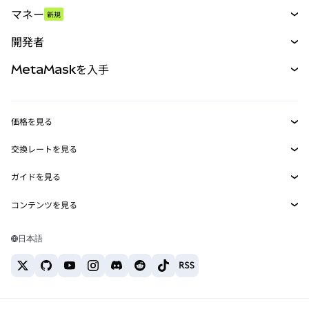
スワップ
マネー
新規
予測
新規
購入
開発者
パーペチュアル
新規
カード
ドキュメントを表示
MetaMaskを入手
RWA
mUSD
新規
ダッシュボード
トランザクションシールド
収益化
Smart Accounts Kit
Agent Wallet
新規
価格を見る
埋め込みウォレット
Snaps
ビットコインの価格
交換レートを見る
MetaMask Connect
イーサリアムの価格
報酬
新規
BTC→USD
Solanaの価格
ガイドを見る
Snaps
セキュリティ
ETH→USD
BTCの購入
Shiba Inuの価格
USDT→INR
コンテンツを見る
Web3サービス
サポート
ETHの購入
Pepeの価格
ビットコインウォレット
BTC→USDT
SOLの購入
キャリア
Tetherの価格
Solanaウォレット
日本語
BTC→INR
PEPEの購入
お問い合わせ
USDCの価格
おすすめの暗号資産カード
ETH→USDT
USDTの購入
Chanlinkの価格
おすすめのモバイル暗号資産ウォレット
USDT→PHP
USDCの購入
Polymarketとは？
BTC→EUR