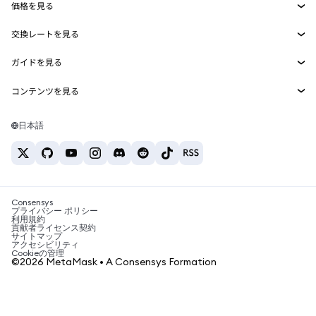
価格を見る
埋め込みウォレット
Snaps
ビットコインの価格
交換レートを見る
MetaMask Connect
イーサリアムの価格
報酬
新規
BTC→USD
Solanaの価格
ガイドを見る
Snaps
セキュリティ
ETH→USD
BTCの購入
Shiba Inuの価格
USDT→INR
コンテンツを見る
Web3サービス
サポート
ETHの購入
Pepeの価格
ビットコインウォレット
BTC→USDT
SOLの購入
キャリア
Tetherの価格
Solanaウォレット
日本語
BTC→INR
PEPEの購入
お問い合わせ
USDCの価格
おすすめの暗号資産カード
ETH→USDT
USDTの購入
Chanlinkの価格
おすすめのモバイル暗号資産ウォレット
USDT→PHP
USDCの購入
Polymarketとは？
BTC→EUR
SHIBの購入
Consensys
税制関連ニュース
プライバシー ポリシー
利用規約
BNBの購入
貢献者ライセンス契約
暗号資産の購入方法は？
サイトマップ
アクセシビリティ
ビットコインを売るには？
Cookieの管理
©2026 MetaMask • A Consensys Formation