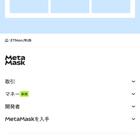
ETNon/RUB
MetaMaskサイトフッター
取引
スワップ
マネー
新規
予測
新規
購入
開発者
パーペチュアル
新規
カード
ドキュメントを表示
MetaMaskを入手
RWA
mUSD
新規
ダッシュボード
トランザクションシールド
収益化
Smart Accounts Kit
Agent Wallet
新規