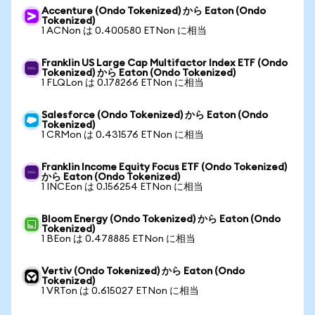
Accenture (Ondo Tokenized) から Eaton (Ondo
Tokenized)
1 ACNon は 0.400580 ETNon に相当
Franklin US Large Cap Multifactor Index ETF (Ondo
Tokenized) から Eaton (Ondo Tokenized)
1 FLQLon は 0.178266 ETNon に相当
Salesforce (Ondo Tokenized) から Eaton (Ondo
Tokenized)
1 CRMon は 0.431576 ETNon に相当
Franklin Income Equity Focus ETF (Ondo Tokenized)
から Eaton (Ondo Tokenized)
1 INCEon は 0.156254 ETNon に相当
Bloom Energy (Ondo Tokenized) から Eaton (Ondo
Tokenized)
1 BEon は 0.478885 ETNon に相当
Vertiv (Ondo Tokenized) から Eaton (Ondo
Tokenized)
1 VRTon は 0.615027 ETNon に相当