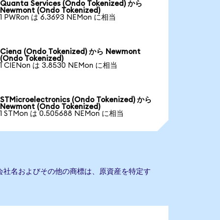
Quanta Services (Ondo Tokenized) から
Newmont (Ondo Tokenized)
1 PWRon は 6.3693 NEMon に相当
Ciena (Ondo Tokenized) から Newmont
(Ondo Tokenized)
1 CIENon は 3.8530 NEMon に相当
STMicroelectronics (Ondo Tokenized) から
Newmont (Ondo Tokenized)
1 STMon は 0.505688 NEMon に相当
。会社名およびその他の商標は、原資産を特定す