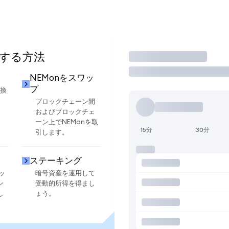
用する方法
取引
NEMonをスワッ
プ
交換
ブロックチェーン間
およびブロックチェ
ーン上でNEMonを取
15分
30分
引します。
ステーキング
ッ
暗号資産を運用して
ン
受動的所得を得まし
し
ょう。