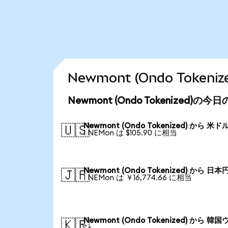
Newmont (Ondo Tok
Newmont (Ondo Tokenized)の
Newmont (Ondo Tokenized) から 米ド
🇺🇸
1 NEMon は $105.90 に相当
Newmont (Ondo Tokenized) から 日本
🇯🇵
1 NEMon は ￥16,774.66 に相当
Newmont (Ondo Tokenized) から 韓国
🇰🇷
ン