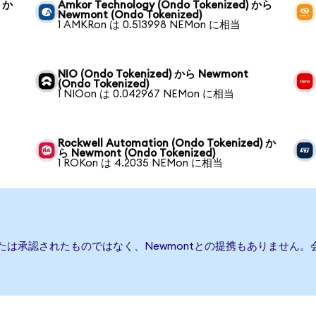
) か
Amkor Technology (Ondo Tokenized) から
Newmont (Ondo Tokenized)
1 AMKRon は 0.513998 NEMon に相当
NIO (Ondo Tokenized) から Newmont
(Ondo Tokenized)
1 NIOon は 0.042967 NEMon に相当
Rockwell Automation (Ondo Tokenized) か
ら Newmont (Ondo Tokenized)
1 ROKon は 4.2035 NEMon に相当
または承認されたものではなく、Newmontとの提携もありません