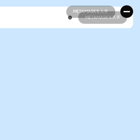
METAMASKを入手
METAMASKを入手
METAMASKを入手
METAMASKを入手