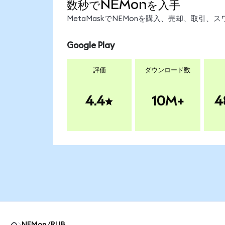
数秒でNEMonを入手
MetaMaskでNEMonを購入、売却、取引
Google Play
評価
ダウンロード数
4.4
10M+
4
NEMon/RUB