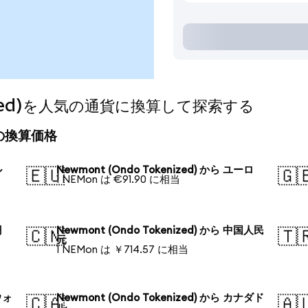
enized)を人気の通貨に換算して探索する
今日の換算価格
ル
Newmont (Ondo Tokenized) から ユーロ
🇪🇺
🇬
1 NEMon は €91.90 に相当
円
Newmont (Ondo Tokenized) から 中国人民
🇨🇳
🇹
元
1 NEMon は ￥714.57 に相当
ウォ
Newmont (Ondo Tokenized) から カナダド
🇨🇦
🇦
ル