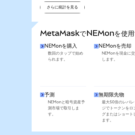
さらに統計を見る
さらに統計を見る
MetaMaskでNEMonを使
NEMonを購入
NEMonを売却
数回のタップで始め
NEMonを現金に
られます。
します。
予測
無期限先物
NEMonと暗号資産予
最大50倍のレバレ
測市場で取引しま
ジでトークンをロ
す。
グまたはショート
ます。