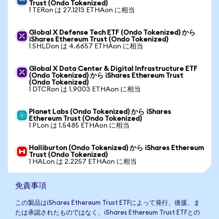
Trust (Ondo Tokenized)
1 TERon は 27.1213 ETHAon に相当
Global X Defense Tech ETF (Ondo Tokenized) から
iShares Ethereum Trust (Ondo Tokenized)
1 SHLDon は 4.6657 ETHAon に相当
Global X Data Center & Digital Infrastructure ETF
(Ondo Tokenized) から iShares Ethereum Trust
(Ondo Tokenized)
1 DTCRon は 1.9003 ETHAon に相当
Planet Labs (Ondo Tokenized) から iShares
Ethereum Trust (Ondo Tokenized)
1 PLon は 1.5485 ETHAon に相当
Halliburton (Ondo Tokenized) から iShares Ethereum
Trust (Ondo Tokenized)
1 HALon は 2.2257 ETHAon に相当
免責事項
この製品はiShares Ethereum Trust ETFによって発行、後援、ま
たは承認されたものではなく、iShares Ethereum Trust ETFとの