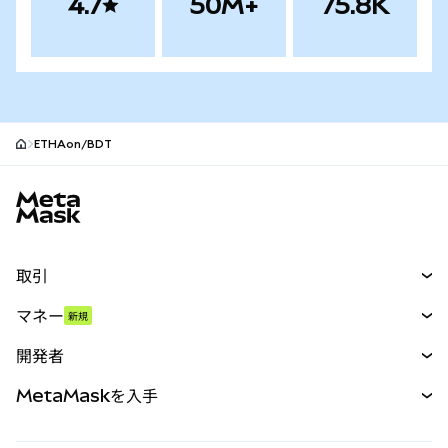
4.7
50M+
75.8K
ETHAon/BDT
MetaMaskサイトフッター
取引
スワップ
マネー
新規
予測
新規
購入
開発者
パーペチュアル
新規
カード
ドキュメントを表示
MetaMaskを入手
RWA
mUSD
新規
ダッシュボード
トランザクションシールド
収益化