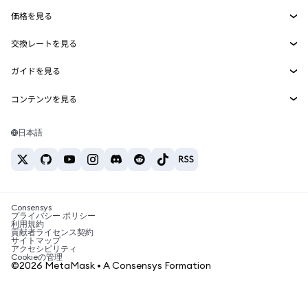
Smart Accounts Kit
Agent Wallet
新規
価格を見る
埋め込みウォレット
Snaps
ビットコインの価格
交換レートを見る
MetaMask Connect
イーサリアムの価格
報酬
新規
BTC→USD
Solanaの価格
ガイドを見る
Snaps
セキュリティ
ETH→USD
BTCの購入
Shiba Inuの価格
USDT→INR
コンテンツを見る
Web3サービス
サポート
ETHの購入
Pepeの価格
ビットコインウォレット
BTC→USDT
SOLの購入
キャリア
Tetherの価格
Solanaウォレット
日本語
BTC→INR
PEPEの購入
お問い合わせ
USDCの価格
おすすめの暗号資産カード
ETH→USDT
USDTの購入
Chanlinkの価格
おすすめのモバイル暗号資産ウォレット
USDT→PHP
USDCの購入
Polymarketとは？
BTC→EUR
SHIBの購入
Consensys
税制関連ニュース
プライバシー ポリシー
利用規約
BNBの購入
貢献者ライセンス契約
暗号資産の購入方法は？
サイトマップ
アクセシビリティ
ビットコインを売るには？
Cookieの管理
©2026 MetaMask • A Consensys Formation