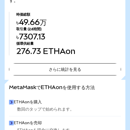
す。
時価総額
৳49.66万
取引量
(24時間)
৳7307.13
循環供給量
276.73
ETHAon
さらに統計を見る
さらに統計を見る
MetaMaskでETHAonを使用する方法
ETHAonを購入
数回のタップで始められます。
ETHAonを売却