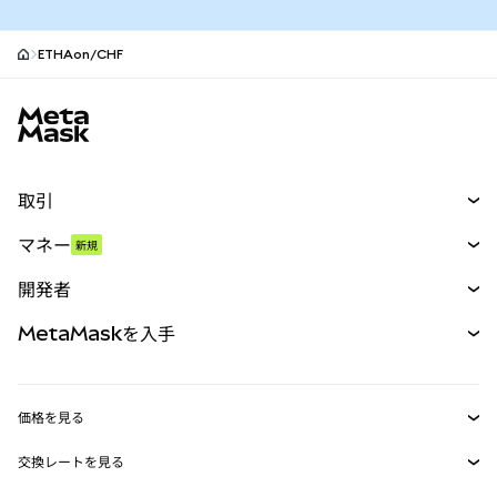
ETHAon/CHF
MetaMaskサイトフッター
取引
スワップ
マネー
新規
予測
新規
購入
開発者
パーペチュアル
新規
カード
ドキュメントを表示
MetaMaskを入手
RWA
mUSD
新規
ダッシュボード
トランザクションシールド
収益化
Smart Accounts Kit
Agent Wallet
新規
価格を見る
埋め込みウォレット
Snaps
ビットコインの価格
交換レートを見る
MetaMask Connect
イーサリアムの価格
報酬
新規
BTC→USD