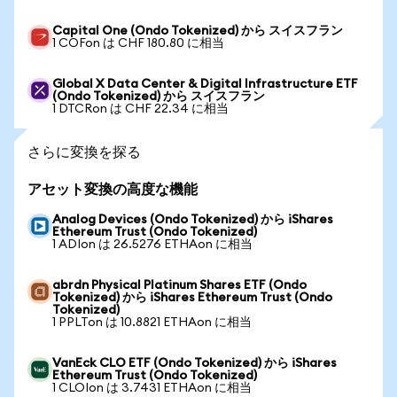
Capital One (Ondo Tokenized) から スイスフラン
1 COFon は CHF 180.80 に相当
Global X Data Center & Digital Infrastructure ETF
(Ondo Tokenized) から スイスフラン
1 DTCRon は CHF 22.34 に相当
さらに変換を探る
アセット変換の高度な機能
Analog Devices (Ondo Tokenized) から iShares
Ethereum Trust (Ondo Tokenized)
1 ADIon は 26.5276 ETHAon に相当
abrdn Physical Platinum Shares ETF (Ondo
Tokenized) から iShares Ethereum Trust (Ondo
Tokenized)
1 PPLTon は 10.8821 ETHAon に相当
VanEck CLO ETF (Ondo Tokenized) から iShares
Ethereum Trust (Ondo Tokenized)
1 CLOIon は 3.7431 ETHAon に相当