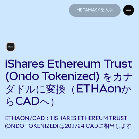
METAMASKを入手
METAMASKを入手
iShares Ethereum Trust
(Ondo Tokenized) をカナ
ダドルに変換（ETHAonか
らCADへ）
ETHAON/CAD：1 ISHARES ETHEREUM TRUST
(ONDO TOKENIZED) は20.1724 CADに相当します