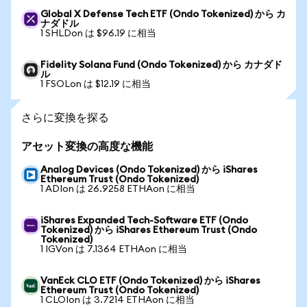
Global X Defense Tech ETF (Ondo Tokenized) から カ
ナダドル
1 SHLDon は $96.19 に相当
Fidelity Solana Fund (Ondo Tokenized) から カナダド
ル
1 FSOLon は $12.19 に相当
さらに変換を探る
アセット変換の高度な機能
Analog Devices (Ondo Tokenized) から iShares
Ethereum Trust (Ondo Tokenized)
1 ADIon は 26.9258 ETHAon に相当
iShares Expanded Tech-Software ETF (Ondo
Tokenized) から iShares Ethereum Trust (Ondo
Tokenized)
1 IGVon は 7.1364 ETHAon に相当
VanEck CLO ETF (Ondo Tokenized) から iShares
Ethereum Trust (Ondo Tokenized)
1 CLOIon は 3.7214 ETHAon に相当