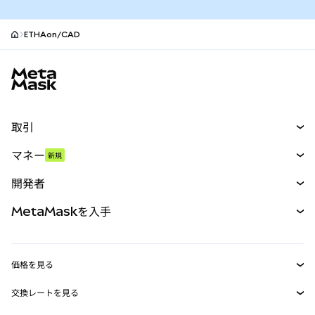
ETHAon/CAD
MetaMaskサイトフッター
取引
スワップ
マネー
新規
予測
新規
購入
開発者
パーペチュアル
新規
カード
ドキュメントを表示
MetaMaskを入手
RWA
mUSD
新規
ダッシュボード
トランザクションシールド
収益化
Smart Accounts Kit
Agent Wallet
新規
価格を見る
埋め込みウォレット
Snaps
ビットコインの価格
交換レートを見る
MetaMask Connect
イーサリアムの価格
報酬
新規
BTC→USD