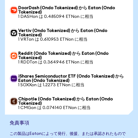
DoorDash (Ondo Tokenized) から Eaton (Ondo
Tokenized)
1 DASHon は 0.485094 ETNon に相当
Vertiv (Ondo Tokenized) から Eaton (Ondo
Tokenized)
1 VRTon は 0.610953 ETNon に相当
Reddit (Ondo Tokenized) から Eaton (Ondo
Tokenized)
1 RDDTon は 0.364946 ETNon に相当
iShares Semiconductor ETF (Ondo Tokenized) から
Eaton (Ondo Tokenized)
1 SOXXon は 1.2273 ETNon に相当
Chipotle (Ondo Tokenized) から Eaton (Ondo
Tokenized)
1 CMGon は 0.074140 ETNon に相当
免責事項
この製品はEatonによって発行、後援、または承認されたもので