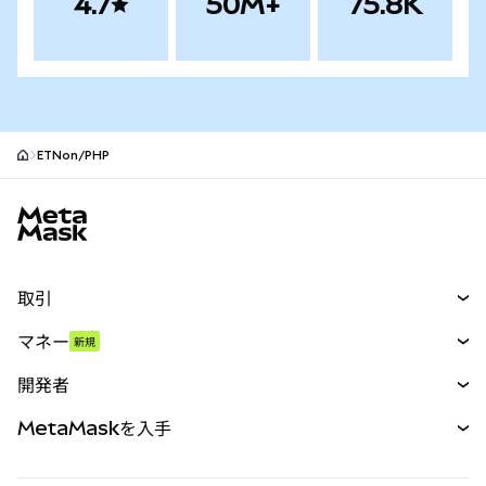
4.7
50M+
75.8K
ETNon/PHP
MetaMaskサイトフッター
取引
スワップ
マネー
新規
予測
新規
購入
開発者
パーペチュアル
新規
カード
ドキュメントを表示
MetaMaskを入手
RWA
mUSD
新規
ダッシュボード
トランザクションシールド
収益化
Smart Accounts Kit