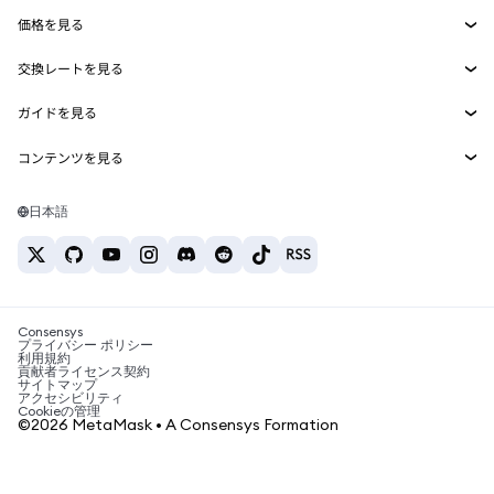
Agent Wallet
新規
価格を見る
埋め込みウォレット
Snaps
ビットコインの価格
交換レートを見る
MetaMask Connect
イーサリアムの価格
報酬
新規
BTC→USD
Solanaの価格
ガイドを見る
Snaps
セキュリティ
ETH→USD
BTCの購入
Shiba Inuの価格
USDT→INR
コンテンツを見る
Web3サービス
サポート
ETHの購入
Pepeの価格
ビットコインウォレット
BTC→USDT
SOLの購入
キャリア
Tetherの価格
Solanaウォレット
日本語
BTC→INR
PEPEの購入
お問い合わせ
USDCの価格
おすすめの暗号資産カード
ETH→USDT
USDTの購入
Chanlinkの価格
おすすめのモバイル暗号資産ウォレット
USDT→PHP
USDCの購入
Polymarketとは？
BTC→EUR
SHIBの購入
Consensys
税制関連ニュース
プライバシー ポリシー
利用規約
BNBの購入
貢献者ライセンス契約
暗号資産の購入方法は？
サイトマップ
アクセシビリティ
ビットコインを売るには？
Cookieの管理
©2026 MetaMask • A Consensys Formation