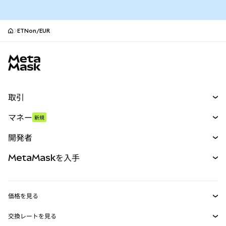
ETNon/EUR
MetaMaskサイトフッター
取引
スワップ
マネー
新規
予測
新規
購入
開発者
パーペチュアル
新規
カード
ドキュメントを表示
MetaMaskを入手
RWA
mUSD
新規
ダッシュボード
トランザクションシールド
収益化
Smart Accounts Kit
Agent Wallet
新規
価格を見る
埋め込みウォレット
Snaps
ビットコインの価格
交換レートを見る
MetaMask Connect
イーサリアムの価格
報酬
新規
BTC→USD