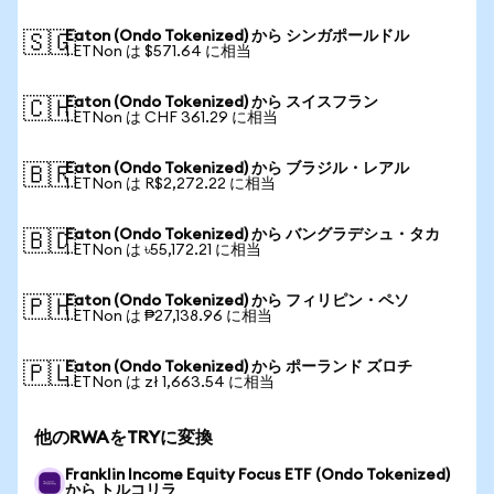
Eaton (Ondo Tokenized) から シンガポールドル
🇸🇬
1 ETNon は $571.64 に相当
Eaton (Ondo Tokenized) から スイスフラン
🇨🇭
1 ETNon は CHF 361.29 に相当
Eaton (Ondo Tokenized) から ブラジル・レアル
🇧🇷
1 ETNon は R$2,272.22 に相当
Eaton (Ondo Tokenized) から バングラデシュ・タカ
🇧🇩
1 ETNon は ৳55,172.21 に相当
Eaton (Ondo Tokenized) から フィリピン・ペソ
🇵🇭
1 ETNon は ₱27,138.96 に相当
Eaton (Ondo Tokenized) から ポーランド ズロチ
🇵🇱
1 ETNon は zł 1,663.54 に相当
他のRWAをTRYに変換
Franklin Income Equity Focus ETF (Ondo Tokenized)
から トルコリラ