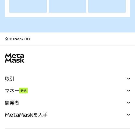
ETNon/TRY
MetaMaskサイトフッター
取引
スワップ
マネー
新規
予測
新規
購入
開発者
パーペチュアル
新規
カード
ドキュメントを表示
MetaMaskを入手
RWA
mUSD
新規
ダッシュボード
トランザクションシールド
収益化
Smart Accounts Kit
Agent Wallet
新規