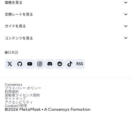
価格を見る
埋め込みウォレット
Snaps
ビットコインの価格
交換レートを見る
MetaMask Connect
イーサリアムの価格
報酬
新規
BTC→USD
Solanaの価格
ガイドを見る
Snaps
セキュリティ
ETH→USD
BTCの購入
Shiba Inuの価格
USDT→INR
コンテンツを見る
Web3サービス
サポート
ETHの購入
Pepeの価格
ビットコインウォレット
BTC→USDT
SOLの購入
キャリア
Tetherの価格
Solanaウォレット
日本語
BTC→INR
PEPEの購入
お問い合わせ
USDCの価格
おすすめの暗号資産カード
ETH→USDT
USDTの購入
Chanlinkの価格
おすすめのモバイル暗号資産ウォレット
USDT→PHP
USDCの購入
Polymarketとは？
BTC→EUR
SHIBの購入
Consensys
税制関連ニュース
プライバシー ポリシー
利用規約
BNBの購入
貢献者ライセンス契約
暗号資産の購入方法は？
サイトマップ
アクセシビリティ
ビットコインを売るには？
Cookieの管理
©2026 MetaMask • A Consensys Formation