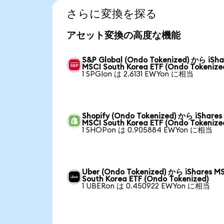
さらに変換を探る
アセット変換の高度な機能
S&P Global (Ondo Tokenized) から iSha
MSCI South Korea ETF (Ondo Tokenize
1 SPGIon は 2.6131 EWYon に相当
Shopify (Ondo Tokenized) から iShares
MSCI South Korea ETF (Ondo Tokenize
1 SHOPon は 0.905884 EWYon に相当
Uber (Ondo Tokenized) から iShares M
South Korea ETF (Ondo Tokenized)
1 UBERon は 0.450922 EWYon に相当