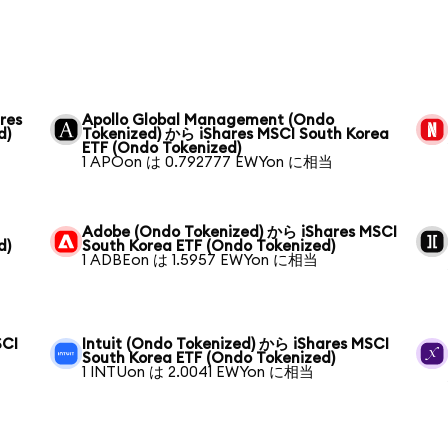
res
Apollo Global Management (Ondo
d)
Tokenized) から iShares MSCI South Korea
ETF (Ondo Tokenized)
1 APOon は 0.792777 EWYon に相当
Adobe (Ondo Tokenized) から iShares MSCI
d)
South Korea ETF (Ondo Tokenized)
1 ADBEon は 1.5957 EWYon に相当
SCI
Intuit (Ondo Tokenized) から iShares MSCI
South Korea ETF (Ondo Tokenized)
1 INTUon は 2.0041 EWYon に相当