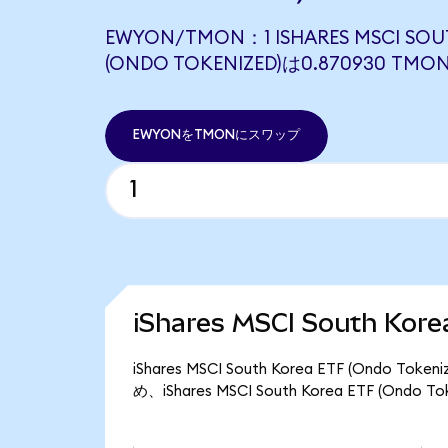
EWYON/TMON：1 ISHARES MSCI SOUT
(ONDO TOKENIZED)は0.870930 
EWYONをTMONにスワップ
iShares MSCI South Ko
iShares MSCI South Korea ETF (Ond
め、iShares MSCI South Korea ETF (On