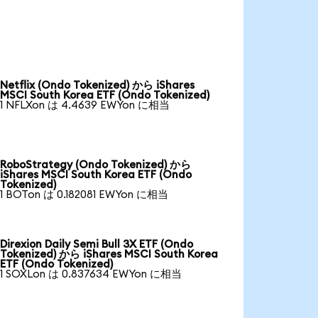
Netflix (Ondo Tokenized) から iShares
MSCI South Korea ETF (Ondo Tokenized)
1 NFLXon は 4.4639 EWYon に相当
RoboStrategy (Ondo Tokenized) から
iShares MSCI South Korea ETF (Ondo
Tokenized)
1 BOTon は 0.182081 EWYon に相当
Direxion Daily Semi Bull 3X ETF (Ondo
Tokenized) から iShares MSCI South Korea
ETF (Ondo Tokenized)
1 SOXLon は 0.837634 EWYon に相当