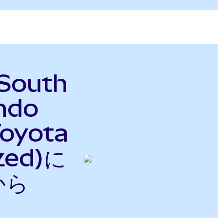
 South
ndo
oyota
zed)に
から