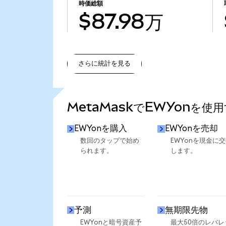
時価総額
$87.98万
さらに統計を見る
さらに統計を見る
MetaMaskでEWYonを使
EWYonを購入
EWYonを売却
数回のタップで始め
EWYonを現金に
られます。
します。
予測
無期限先物
EWYonと暗号資産予
最大50倍のレバレ