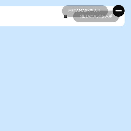
METAMASKを入手
METAMASKを入手
METAMASKを入手
METAMASKを入手