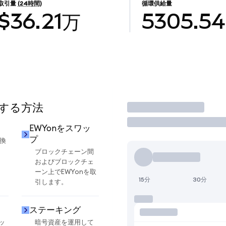
取引量
(24時間)
循環供給量
$36.21万
5305.54
用する方法
取引
EWYonをスワッ
プ
交換
ブロックチェーン間
およびブロックチェ
ーン上でEWYonを取
15分
30分
引します。
ステーキング
ッ
暗号資産を運用して