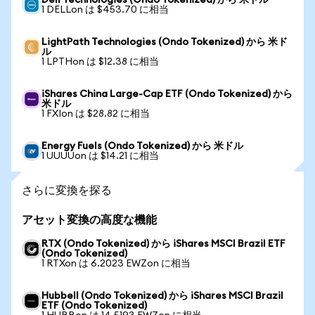
Dell Technologies (Ondo Tokenized) から 米ドル
1 DELLon は $453.70 に相当
LightPath Technologies (Ondo Tokenized) から 米ド
ル
1 LPTHon は $12.38 に相当
iShares China Large-Cap ETF (Ondo Tokenized) から
米ドル
1 FXIon は $28.82 に相当
Energy Fuels (Ondo Tokenized) から 米ドル
1 UUUUon は $14.21 に相当
さらに変換を探る
アセット変換の高度な機能
RTX (Ondo Tokenized) から iShares MSCI Brazil ETF
(Ondo Tokenized)
1 RTXon は 6.2023 EWZon に相当
Hubbell (Ondo Tokenized) から iShares MSCI Brazil
ETF (Ondo Tokenized)