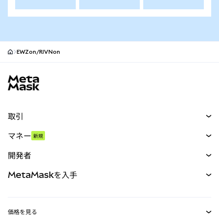
EWZon/RIVNon
MetaMaskサイトフッター
取引
スワップ
マネー
新規
予測
新規
購入
開発者
パーペチュアル
新規
カード
ドキュメントを表示
MetaMaskを入手
RWA
mUSD
新規
ダッシュボード
トランザクションシールド
収益化
Smart Accounts Kit
Agent Wallet
新規
価格を見る
埋め込みウォレット