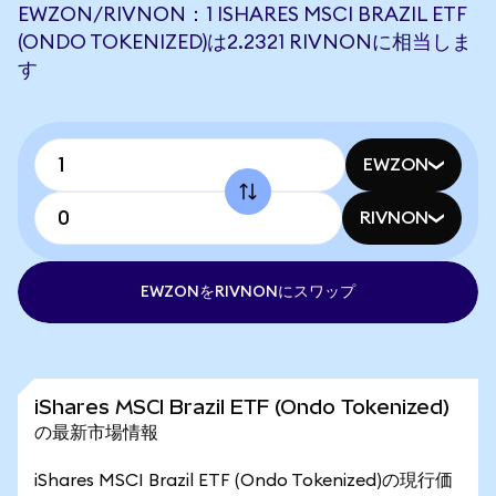
EWZON/RIVNON：1 ISHARES MSCI BRAZIL ETF
(ONDO TOKENIZED)は2.2321 RIVNONに相当しま
す
EWZON
RIVNON
EWZONをRIVNONにスワップ
iShares MSCI Brazil ETF (Ondo Tokenized)
の最新市場情報
iShares MSCI Brazil ETF (Ondo Tokenized)の現行価