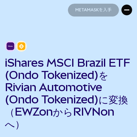
METAMASKを入手
METAMASKを入手
iShares MSCI Brazil ETF
(Ondo Tokenized)を
Rivian Automotive
(Ondo Tokenized)に変換
（EWZonからRIVNon
へ）