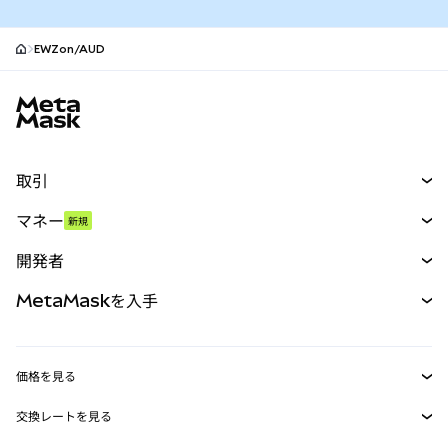
EWZon/AUD
MetaMaskサイトフッター
取引
スワップ
マネー
新規
予測
新規
購入
開発者
パーペチュアル
新規
カード
ドキュメントを表示
MetaMaskを入手
RWA
mUSD
新規
ダッシュボード
トランザクションシールド
収益化
Smart Accounts Kit
Agent Wallet
新規
価格を見る
埋め込みウォレット
Snaps
ビットコインの価格
交換レートを見る
MetaMask Connect
イーサリアムの価格
報酬
新規
BTC→USD