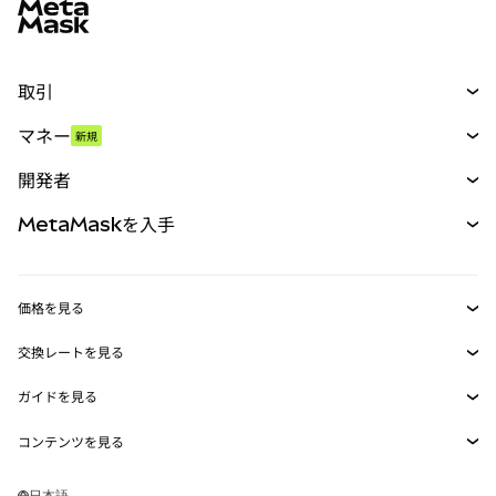
取引
スワップ
マネー
新規
予測
新規
購入
開発者
パーペチュアル
新規
カード
ドキュメントを表示
MetaMaskを入手
RWA
mUSD
新規
ダッシュボード
トランザクションシールド
収益化
Smart Accounts Kit
Agent Wallet
新規
価格を見る
埋め込みウォレット
Snaps
ビットコインの価格
交換レートを見る
MetaMask Connect
イーサリアムの価格
報酬
新規
BTC→USD
Solanaの価格
ガイドを見る
Snaps
セキュリティ
ETH→USD
BTCの購入
Shiba Inuの価格
USDT→INR
コンテンツを見る
Web3サービス
サポート
ETHの購入
Pepeの価格
ビットコインウォレット
BTC→USDT
SOLの購入
キャリア
Tetherの価格
Solanaウォレット