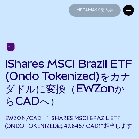
METAMASKを入手
METAMASKを入手
iShares MSCI Brazil ETF
(Ondo Tokenized)をカナ
ダドルに変換（EWZonか
らCADへ）
EWZON/CAD：1 ISHARES MSCI BRAZIL ETF
(ONDO TOKENIZED)は49.8457 CADに相当します