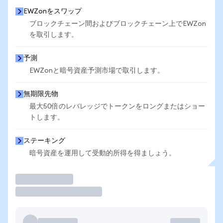
EWZonをスワップ
ブロックチェーン間およびブロックチェーン上でEWZon
を取引します。
予測
EWZonと暗号資産予測市場で取引します。
無期限先物
最大50倍のレバレッジでトークンをロングまたはショー
トします。
ステーキング
暗号資産を運用して受動的所得を得ましょう。
取引