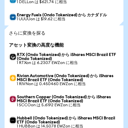
1 DELLon は $621.74 に相当
Energy Fuels (Ondo Tokenized) から カナダドル
1 UUUUon は $19.62 に相当
さらに変換を探る
アセット変換の高度な機能
RTX (Ondo Tokenized) から iShares MSCI Brazil ETF
(Ondo Tokenized)
1 RTXon は 6.2307 EWZon に相当
Rivian Automotive (Ondo Tokenized) から iShares
MSCI Brazil ETF (Ondo Tokenized)
1 RIVNon は 0.450460 EWZon に相当
Southern Copper (Ondo Tokenized) から iShares
MSCI Brazil ETF (Ondo Tokenized)
1 SCCOon は 5.6192 EWZon に相当
Hubbell (Ondo Tokenized) から iShares MSCI Brazil
ETF (Ondo Tokenized)
1 HUBBon は 14.5078 EWZon に相当