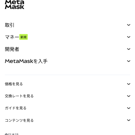
取引
スワップ
マネー
新規
予測
新規
購入
開発者
パーペチュアル
新規
カード
ドキュメントを表示
MetaMaskを入手
RWA
mUSD
新規
ダッシュボード
トランザクションシールド
収益化
Smart Accounts Kit
Agent Wallet
新規
価格を見る
埋め込みウォレット
Snaps
ビットコインの価格
交換レートを見る
MetaMask Connect
イーサリアムの価格
報酬
新規
BTC→USD
Solanaの価格
ガイドを見る
Snaps
セキュリティ
ETH→USD
BTCの購入
Shiba Inuの価格
USDT→INR
コンテンツを見る
Web3サービス
サポート
ETHの購入
Pepeの価格
ビットコインウォレット
BTC→USDT
SOLの購入
キャリア
Tetherの価格
Solanaウォレット