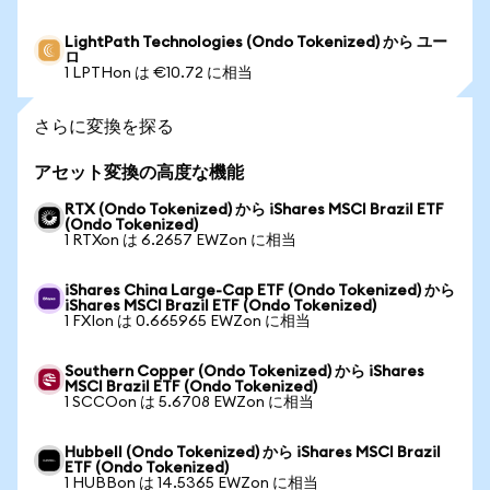
LightPath Technologies (Ondo Tokenized) から ユー
ロ
1 LPTHon は €10.72 に相当
さらに変換を探る
アセット変換の高度な機能
RTX (Ondo Tokenized) から iShares MSCI Brazil ETF
(Ondo Tokenized)
1 RTXon は 6.2657 EWZon に相当
iShares China Large-Cap ETF (Ondo Tokenized) から
iShares MSCI Brazil ETF (Ondo Tokenized)
1 FXIon は 0.665965 EWZon に相当
Southern Copper (Ondo Tokenized) から iShares
MSCI Brazil ETF (Ondo Tokenized)
1 SCCOon は 5.6708 EWZon に相当
Hubbell (Ondo Tokenized) から iShares MSCI Brazil
ETF (Ondo Tokenized)
1 HUBBon は 14.5365 EWZon に相当