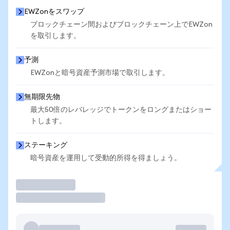
EWZonをスワップ
ブロックチェーン間およびブロックチェーン上でEWZon
を取引します。
予測
EWZonと暗号資産予測市場で取引します。
無期限先物
最大50倍のレバレッジでトークンをロングまたはショー
トします。
ステーキング
暗号資産を運用して受動的所得を得ましょう。
取引