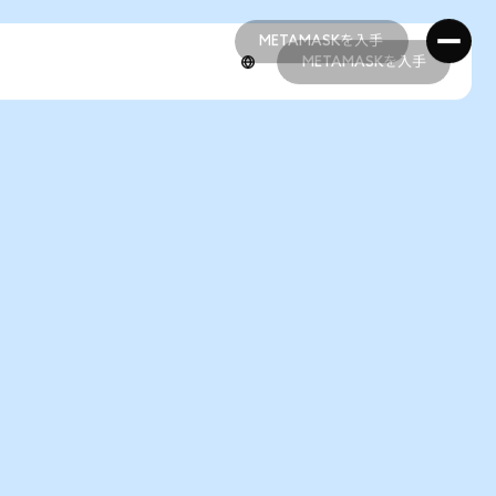
METAMASKを入手
METAMASKを入手
METAMASKを入手
METAMASKを入手