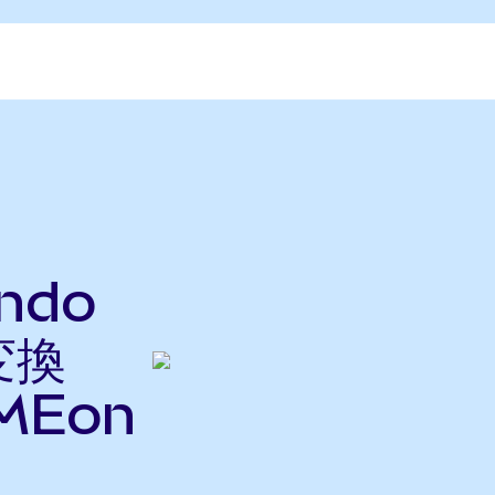
ndo
変換
MEon