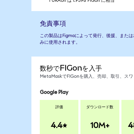
1 URAon は 1.9396 FIGon に相当
免責事項
この製品はFigmaによって発行、後援、また
みに使用されます。
数秒でFIGonを入手
MetaMaskでFIGonを購入、売却、取引
Google Play
評価
ダウンロード数
4.4
10M+
4