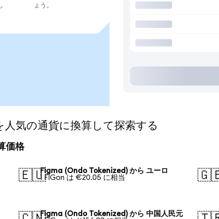
し
ょう。
zed)を人気の通貨に換算して探索する
の換算価格
Figma (Ondo Tokenized) から ユーロ
🇪🇺
🇬
1 FIGon は €20.05 に相当
Figma (Ondo Tokenized) から 中国人民元
🇨🇳
🇹