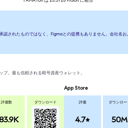
1 AMATon は 23.3725 FIGon に相当
は承認されたものではなく、Figmaとの提携もありません。会社名
、スワップ。最も信頼される暗号資産ウォレット。
App Store
評価数
ダウンロード
評価
ダウンロー
83.9K
4.7
50M