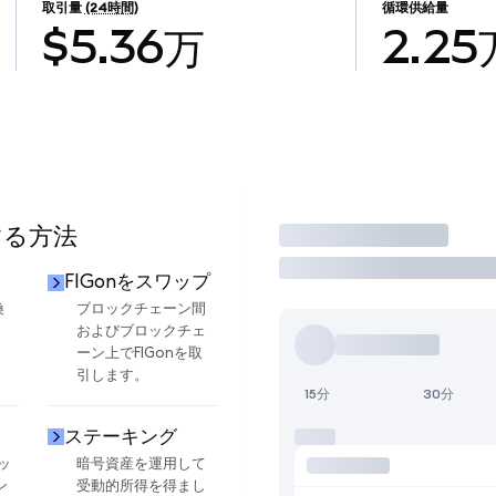
取引量
(24時間)
循環供給量
$5.36万
2.25
する方法
取引
FIGonをスワップ
換
ブロックチェーン間
およびブロックチェ
ーン上でFIGonを取
引します。
15分
30分
ステーキング
ッ
暗号資産を運用して
ン
受動的所得を得まし