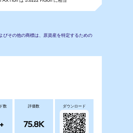
1 AXTIon は 3.8222 FIGon に相当
およびその他の商標は、原資産を特定するための
ド数
評価数
ダウンロード
+
75.8K