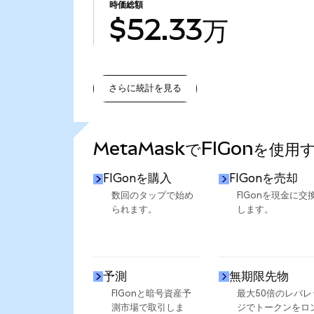
時価総額
$52.33万
さらに統計を見る
さらに統計を見る
MetaMaskでFIGonを使用
FIGonを購入
FIGonを売却
数回のタップで始め
FIGonを現金に交
られます。
します。
予測
無期限先物
FIGonと暗号資産予
最大50倍のレバレ
測市場で取引しま
ジでトークンをロ