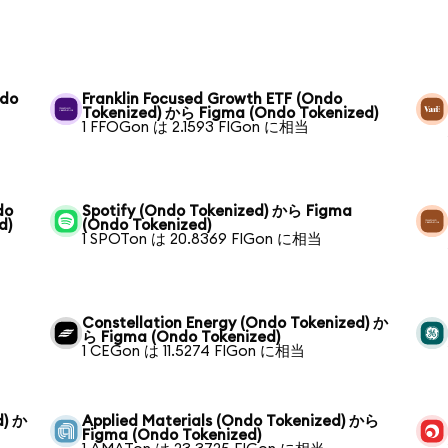
ndo
Franklin Focused Growth ETF (Ondo
Tokenized) から Figma (Ondo Tokenized)
1 FFOGon は 2.1593 FIGon に相当
do
Spotify (Ondo Tokenized) から Figma
d)
(Ondo Tokenized)
1 SPOTon は 20.8369 FIGon に相当
Constellation Energy (Ondo Tokenized) か
ら Figma (Ondo Tokenized)
1 CEGon は 11.5274 FIGon に相当
d) か
Applied Materials (Ondo Tokenized) から
Figma (Ondo Tokenized)