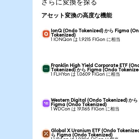
さらに変換を探る
アセット変換の高度な機能
IonQ (Ondo Tokenized) から Figma (O
Tokenized)
1 IONQon は 1.9215 FIGon に相当
Franklin High Yield Corporate ETF (On
Tokenized) から Figma (Ondo Tokenize
1 FLHYon は 1.0609 FIGon に相当
Western Digital (Ondo Tokenized) から
Figma (Ondo Tokenized)
1 WDCon は 19.1165 FIGon に相当
Global X Uranium ETF (Ondo Tokenize
ら Figma (Ondo Tokenized)