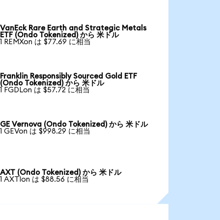
VanEck Rare Earth and Strategic Metals
ETF (Ondo Tokenized) から 米ドル
1 REMXon は $77.69 に相当
Franklin Responsibly Sourced Gold ETF
(Ondo Tokenized) から 米ドル
1 FGDLon は $57.72 に相当
GE Vernova (Ondo Tokenized) から 米ドル
1 GEVon は $998.29 に相当
AXT (Ondo Tokenized) から 米ドル
1 AXTIon は $88.56 に相当