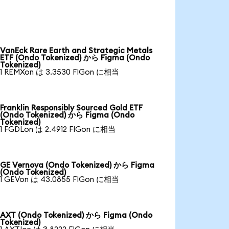
VanEck Rare Earth and Strategic Metals
ETF (Ondo Tokenized) から Figma (Ondo
Tokenized)
1 REMXon は 3.3530 FIGon に相当
Franklin Responsibly Sourced Gold ETF
(Ondo Tokenized) から Figma (Ondo
Tokenized)
1 FGDLon は 2.4912 FIGon に相当
GE Vernova (Ondo Tokenized) から Figma
(Ondo Tokenized)
1 GEVon は 43.0855 FIGon に相当
AXT (Ondo Tokenized) から Figma (Ondo
Tokenized)