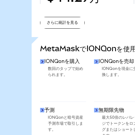
さらに統計を見る
さらに統計を見る
MetaMaskでIONQonを
IONQonを購入
IONQonを売却
数回のタップで始め
IONQonを現金に
られます。
換します。
予測
無期限先物
IONQonと暗号資産
最大50倍のレバレ
予測市場で取引しま
ジでトークンをロ
す。
グまたはショート