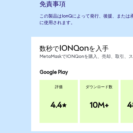
免責事項
この製品はIonQによって発行、後援、または
に使用されます。
数秒でIONQonを入手
MetaMaskでIONQonを購入、売却、取
Google Play
評価
ダウンロード数
4.4
10M+
4