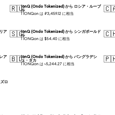
IonQ (Ondo Tokenized) から ロシア・ルーブ
🇷🇺
🇨
ル
1 IONQon は ₽3,459.12 に相当
ラリア
IonQ (Ondo Tokenized) から シンガポールド
🇸🇬
🇨
ル
1 IONQon は $54.40 に相当
・レア
IonQ (Ondo Tokenized) から バングラデシ
🇧🇩
🇵
ュ・タカ
1 IONQon は ৳5,244.27 に相当
ド ズロ