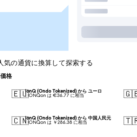
ed)を人気の通貨に換算して探索する
換算価格
IonQ (Ondo Tokenized) から ユーロ
🇪🇺
🇬
1 IONQon は €36.77 に相当
IonQ (Ondo Tokenized) から 中国人民元
🇨🇳
🇹
1 IONQon は ￥286.38 に相当