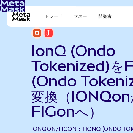
トレード
マネー
開発者
IonQ (Ondo
Tokenized)を
(Ondo Tokeni
変換（IONQo
FIGonへ）
IONQON/FIGON：1 IONQ (ONDO TOKE