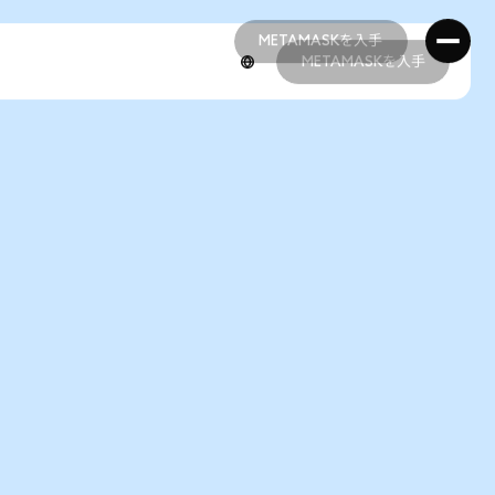
METAMASKを入手
METAMASKを入手
METAMASKを入手
METAMASKを入手