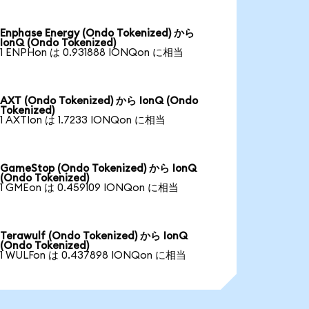
Enphase Energy (Ondo Tokenized) から
IonQ (Ondo Tokenized)
1 ENPHon は 0.931888 IONQon に相当
AXT (Ondo Tokenized) から IonQ (Ondo
Tokenized)
1 AXTIon は 1.7233 IONQon に相当
GameStop (Ondo Tokenized) から IonQ
(Ondo Tokenized)
1 GMEon は 0.459109 IONQon に相当
Terawulf (Ondo Tokenized) から IonQ
(Ondo Tokenized)
1 WULFon は 0.437898 IONQon に相当