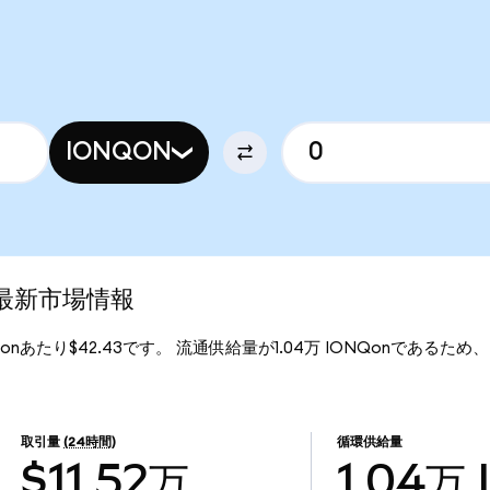
IONQON
)の最新市場情報
ONQonあたり$42.43です。 流通供給量が1.04万 IONQonであるため、Io
。
取引量
(24時間)
循環供給量
$11.52万
1.04万