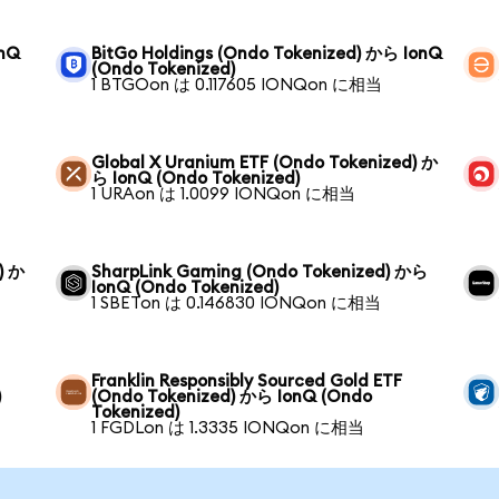
onQ
BitGo Holdings (Ondo Tokenized) から IonQ
(Ondo Tokenized)
1 BTGOon は 0.117605 IONQon に相当
ら
Global X Uranium ETF (Ondo Tokenized) か
ら IonQ (Ondo Tokenized)
1 URAon は 1.0099 IONQon に相当
) か
SharpLink Gaming (Ondo Tokenized) から
IonQ (Ondo Tokenized)
1 SBETon は 0.146830 IONQon に相当
Franklin Responsibly Sourced Gold ETF
)
(Ondo Tokenized) から IonQ (Ondo
Tokenized)
1 FGDLon は 1.3335 IONQon に相当