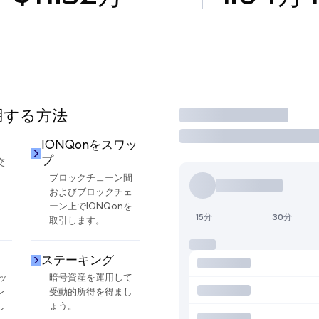
使用する方法
取引
IONQonをスワッ
プ
交
ブロックチェーン間
およびブロックチェ
ーン上でIONQonを
15分
30分
取引します。
ステーキング
ッ
暗号資産を運用して
ン
受動的所得を得まし
し
ょう。