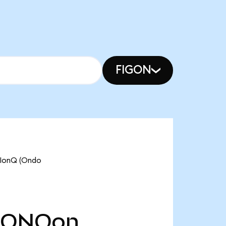
FIGON
nQ (Ondo
IONQon