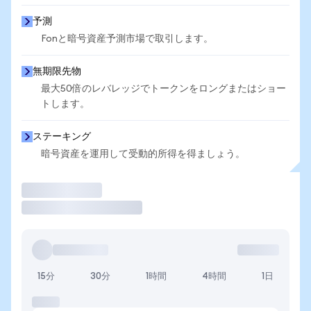
予測
Fonと暗号資産予測市場で取引します。
無期限先物
最大50倍のレバレッジでトークンをロングまたはショー
トします。
ステーキング
暗号資産を運用して受動的所得を得ましょう。
取引
15分
30分
1時間
4時間
1日