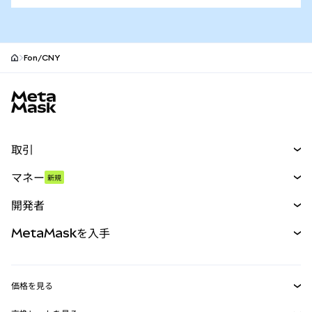
Fon/CNY
MetaMaskサイトフッター
取引
スワップ
マネー
新規
予測
新規
購入
開発者
パーペチュアル
新規
カード
ドキュメントを表示
MetaMaskを入手
RWA
mUSD
新規
ダッシュボード
トランザクションシールド
収益化
Smart Accounts Kit
Agent Wallet
新規
価格を見る
埋め込みウォレット
Snaps
ビットコインの価格