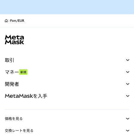
Fon/EUR
MetaMaskサイトフッター
取引
スワップ
マネー
新規
予測
新規
購入
開発者
パーペチュアル
新規
カード
ドキュメントを表示
MetaMaskを入手
RWA
mUSD
新規
ダッシュボード
トランザクションシールド
収益化
Smart Accounts Kit
Agent Wallet
新規
価格を見る
埋め込みウォレット
Snaps
ビットコインの価格
交換レートを見る
MetaMask Connect
イーサリアムの価格