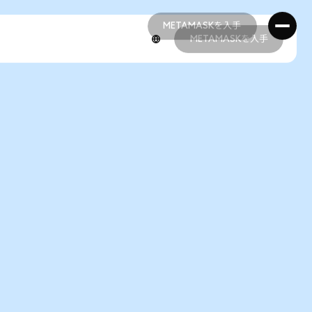
METAMASKを入手
METAMASKを入手
METAMASKを入手
METAMASKを入手