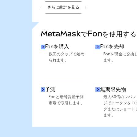
さらに統計を見る
さらに統計を見る
MetaMaskでFonを使用す
Fonを購入
Fonを売却
数回のタップで始め
Fonを現金に交換
られます。
ます。
予測
無期限先物
Fonと暗号資産予測
最大50倍のレバレ
市場で取引します。
ジでトークンをロ
グまたはショート
ます。