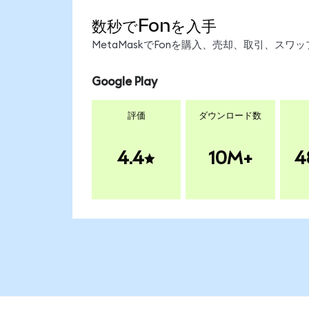
数秒でFonを入手
MetaMaskでFonを購入、売却、取引、ス
Google Play
評価
ダウンロード数
4.4
10M+
4