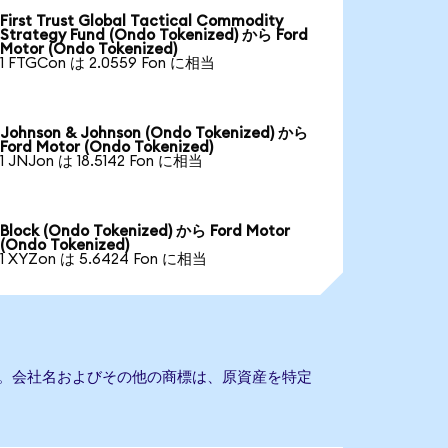
First Trust Global Tactical Commodity
Strategy Fund (Ondo Tokenized) から Ford
Motor (Ondo Tokenized)
1 FTGCon は 2.0559 Fon に相当
Johnson & Johnson (Ondo Tokenized) から
Ford Motor (Ondo Tokenized)
1 JNJon は 18.5142 Fon に相当
Block (Ondo Tokenized) から Ford Motor
(Ondo Tokenized)
1 XYZon は 5.6424 Fon に相当
ません。会社名およびその他の商標は、原資産を特定