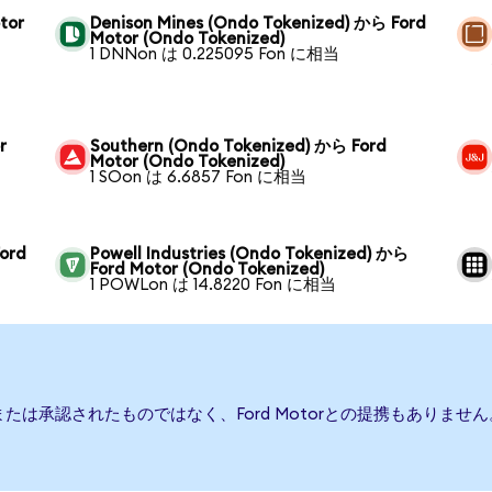
tor
Denison Mines (Ondo Tokenized) から Ford
Motor (Ondo Tokenized)
1 DNNon は 0.225095 Fon に相当
r
Southern (Ondo Tokenized) から Ford
Motor (Ondo Tokenized)
1 SOon は 6.6857 Fon に相当
ord
Powell Industries (Ondo Tokenized) から
Ford Motor (Ondo Tokenized)
1 POWLon は 14.8220 Fon に相当
援、または承認されたものではなく、Ford Motorとの提携もあり