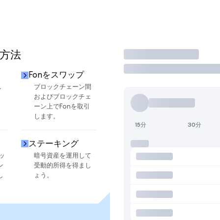
る方法
取引
Fonをスワップ
し
ブロックチェーン間
およびブロックチェ
ーン上でFonを取引
します。
15分
30分
ステーキング
ッ
暗号資産を運用して
ン
受動的所得を得まし
し
ょう。