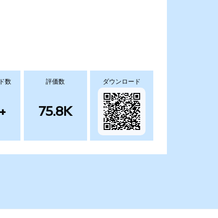
ド数
評価数
ダウンロード
+
75.8K