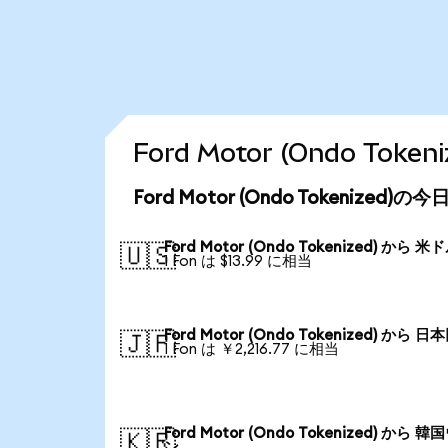
Ford Motor (Ondo T
Ford Motor (Ondo Tokenized
Ford Motor (Ondo Tokenized) から 米
🇺🇸
1 Fon は $13.99 に相当
Ford Motor (Ondo Tokenized) から 日
🇯🇵
1 Fon は ￥2,216.77 に相当
Ford Motor (Ondo Tokenized) から 
🇰🇷
ン