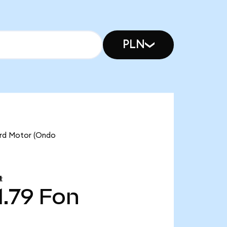
PLN
 Motor (Ondo
量
1.79
Fon