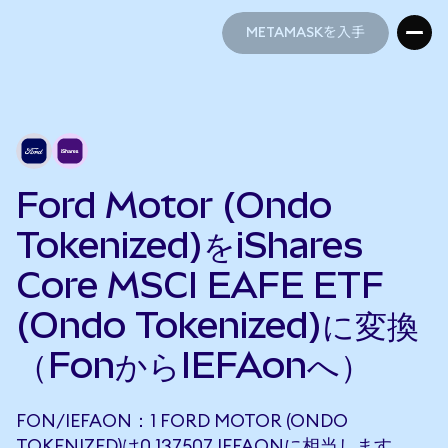
METAMASKを入手
METAMASKを入手
Ford Motor (Ondo
Tokenized)をiShares
Core MSCI EAFE ETF
(Ondo Tokenized)に変換
（FonからIEFAonへ）
FON/IEFAON：1 FORD MOTOR (ONDO
TOKENIZED)は0.137507 IEFAONに相当します