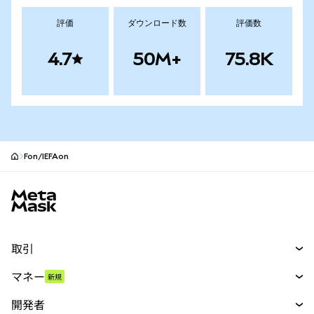
評価
ダウンロード数
評価数
4.7
50M+
75.8K
Fon/IEFAon
MetaMaskサイトフッター
取引
スワップ
マネー
新規
予測
新規
購入
開発者
パーペチュアル
新規