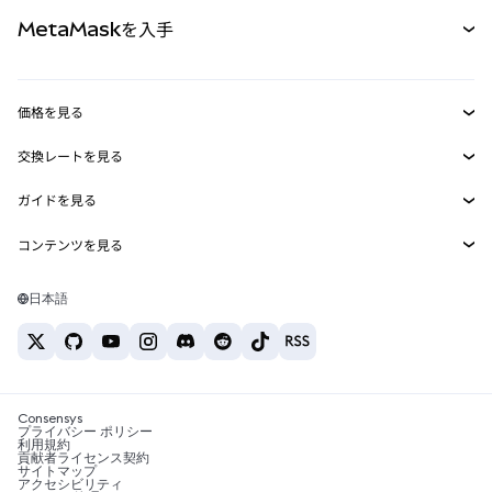
カード
ドキュメントを表示
MetaMaskを入手
RWA
mUSD
新規
ダッシュボード
トランザクションシールド
収益化
Smart Accounts Kit
Agent Wallet
新規
価格を見る
埋め込みウォレット
Snaps
ビットコインの価格
交換レートを見る
MetaMask Connect
イーサリアムの価格
報酬
新規
BTC→USD
Solanaの価格
ガイドを見る
Snaps
セキュリティ
ETH→USD
BTCの購入
Shiba Inuの価格
USDT→INR
コンテンツを見る
Web3サービス
サポート
ETHの購入
Pepeの価格
ビットコインウォレット
BTC→USDT
SOLの購入
キャリア
Tetherの価格
Solanaウォレット
日本語
BTC→INR
PEPEの購入
お問い合わせ
USDCの価格
おすすめの暗号資産カード
ETH→USDT
USDTの購入
Chanlinkの価格
おすすめのモバイル暗号資産ウォレット
USDT→PHP
USDCの購入
Polymarketとは？
BTC→EUR
SHIBの購入
Consensys
税制関連ニュース
プライバシー ポリシー
利用規約
BNBの購入
貢献者ライセンス契約
暗号資産の購入方法は？
サイトマップ
アクセシビリティ