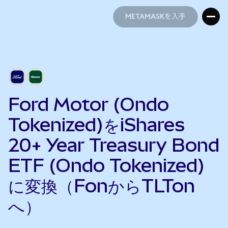
METAMASKを入手
METAMASKを入手
Ford Motor (Ondo
Tokenized)をiShares
20+ Year Treasury Bond
ETF (Ondo Tokenized)
に変換（FonからTLTon
へ）