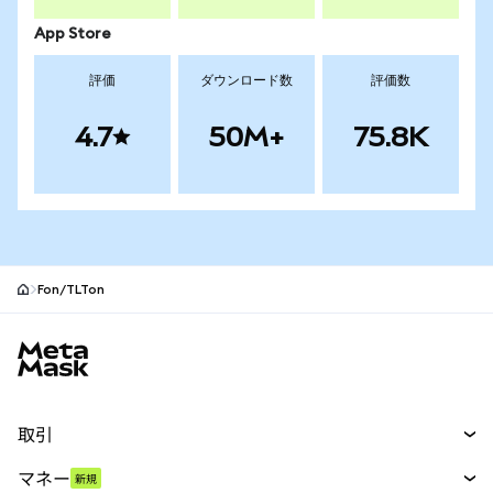
App Store
評価
ダウンロード数
評価数
4.7
50M+
75.8K
Fon/TLTon
MetaMaskサイトフッター
取引
スワップ
マネー
新規