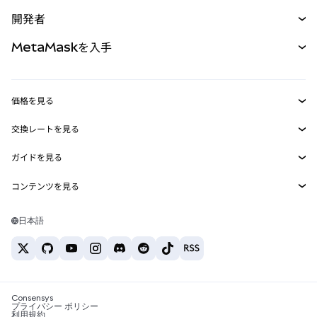
予測
新規
購入
開発者
パーペチュアル
新規
カード
ドキュメントを表示
MetaMaskを入手
RWA
mUSD
新規
ダッシュボード
トランザクションシールド
収益化
Smart Accounts Kit
Agent Wallet
新規
価格を見る
埋め込みウォレット
Snaps
ビットコインの価格
交換レートを見る
MetaMask Connect
イーサリアムの価格
報酬
新規
BTC→USD
Solanaの価格
ガイドを見る
Snaps
セキュリティ
ETH→USD
BTCの購入
Shiba Inuの価格
USDT→INR
コンテンツを見る
Web3サービス
サポート
ETHの購入
Pepeの価格
ビットコインウォレット
BTC→USDT
SOLの購入
キャリア
Tetherの価格
Solanaウォレット
日本語
BTC→INR
PEPEの購入
お問い合わせ
USDCの価格
おすすめの暗号資産カード
ETH→USDT
USDTの購入
Chanlinkの価格
おすすめのモバイル暗号資産ウォレット
USDT→PHP
USDCの購入
Polymarketとは？
BTC→EUR
SHIBの購入
Consensys
税制関連ニュース
プライバシー ポリシー
利用規約