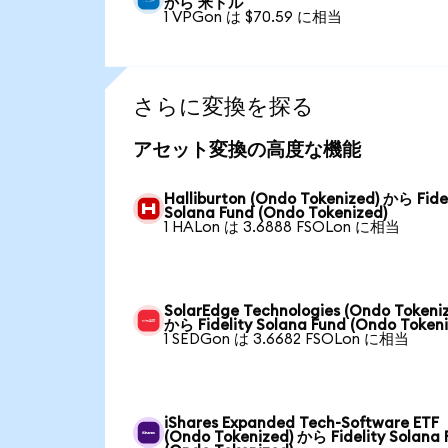
から 米ドル
1 VPGon は $70.59 に相当
さらに変換を探る
アセット変換の高度な機能
Halliburton (Ondo Tokenized) から Fide
Solana Fund (Ondo Tokenized)
1 HALon は 3.6888 FSOLon に相当
SolarEdge Technologies (Ondo Tokeni
から Fidelity Solana Fund (Ondo Tokeni
1 SEDGon は 3.6682 FSOLon に相当
iShares Expanded Tech-Software ETF
(Ondo Tokenized) から Fidelity Solana 