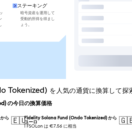
ステーキング
ッ
暗号資産を運用して
ン
受動的所得を得まし
し
ょう。
 (Ondo Tokenized) を人気の通貨に換算して
kenized) の今日の換算価格
) から
Fidelity Solana Fund (Ondo Tokenized) から
🇪🇺
🇬
ユーロ
1 FSOLon は €7.56 に相当