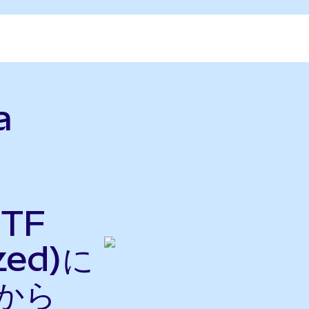
a
ETF
zed)に
nから