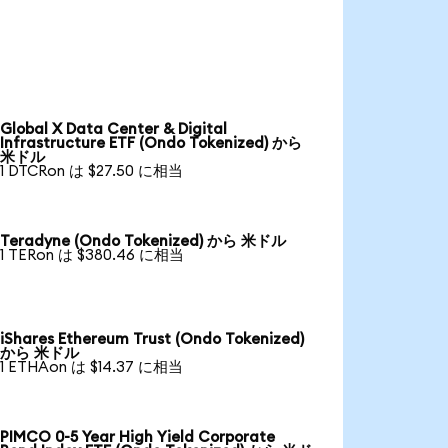
Global X Data Center & Digital
Infrastructure ETF (Ondo Tokenized) から
米ドル
1 DTCRon は $27.50 に相当
Teradyne (Ondo Tokenized) から 米ドル
1 TERon は $380.46 に相当
iShares Ethereum Trust (Ondo Tokenized)
から 米ドル
1 ETHAon は $14.37 に相当
PIMCO 0-5 Year High Yield Corporate