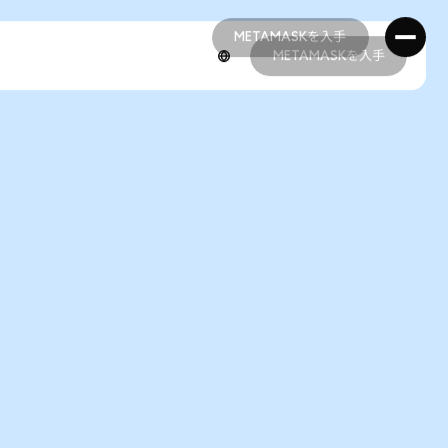
METAMASKを入手
METAMASKを入手
METAMASKを入手
METAMASKを入手