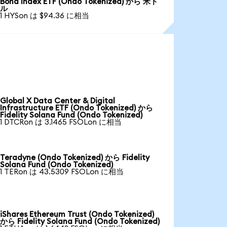
Bond Index ETF (Ondo Tokenized) から 米ド
ル
1 HYSon は $94.36 に相当
Global X Data Center & Digital
Infrastructure ETF (Ondo Tokenized) から
Fidelity Solana Fund (Ondo Tokenized)
1 DTCRon は 3.1465 FSOLon に相当
Teradyne (Ondo Tokenized) から Fidelity
Solana Fund (Ondo Tokenized)
1 TERon は 43.5309 FSOLon に相当
iShares Ethereum Trust (Ondo Tokenized)
から Fidelity Solana Fund (Ondo Tokenized)