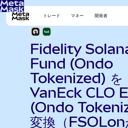
トレード
マネー
開発者
Fidelity Solan
Fund (Ondo
Tokenized) を
VanEck CLO 
(Ondo Tokeni
変換（FSOLo