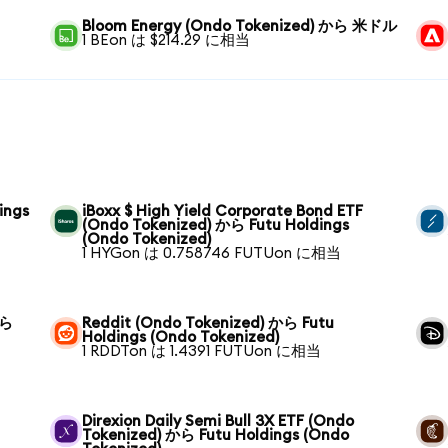
Bloom Energy (Ondo Tokenized) から 米ドル
1 BEon は $214.29 に相当
ings
iBoxx $ High Yield Corporate Bond ETF
(Ondo Tokenized) から Futu Holdings
(Ondo Tokenized)
1 HYGon は 0.758746 FUTUon に相当
から
Reddit (Ondo Tokenized) から Futu
Holdings (Ondo Tokenized)
1 RDDTon は 1.4391 FUTUon に相当
Direxion Daily Semi Bull 3X ETF (Ondo
Tokenized) から Futu Holdings (Ondo