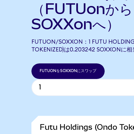
（FUTUonから
SOXXonへ）
FUTUON/SOXXON：1 FUTU HOLDING
TOKENIZED)は0.203242 SOXXON
FUTUONをSOXXONにスワップ
Futu Holdings (Ondo T