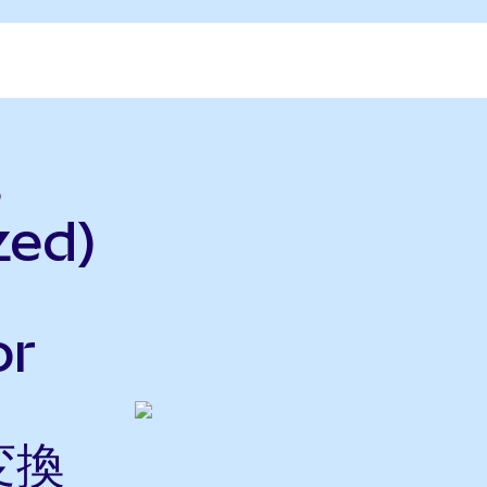
s
zed)
or
変換