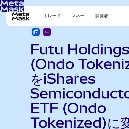
トレード
マネー
開発者
Futu Holding
(Ondo Tokeni
をiShares
Semiconduct
ETF (Ondo
Tokenized)に