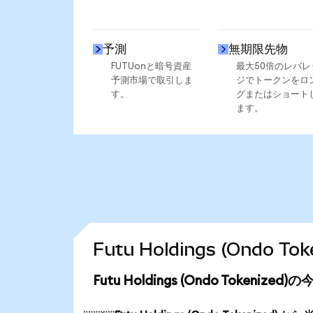
予測
無期限先物
FUTUonと暗号資産
最大50倍のレバレ
予測市場で取引しま
ジでトークンをロ
す。
グまたはショート
ます。
Futu Holdings (Ondo
Futu Holdings (Ondo Tokeniz