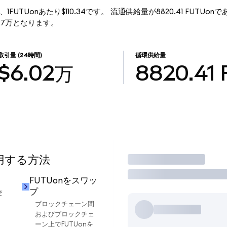
行価格は、1FUTUonあたり$110.34です。 流通供給量が8820.41 FUTUon
97.27万となります。
取引量
(24時間)
循環供給量
$6.02万
8820.41
使用する方法
取引
FUTUonをスワッ
プ
交
ブロックチェーン間
およびブロックチェ
ーン上でFUTUonを