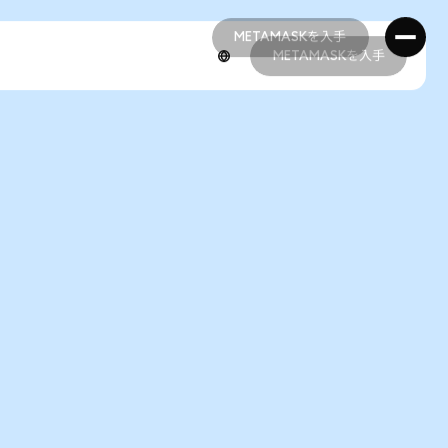
METAMASKを入手
METAMASKを入手
METAMASKを入手
METAMASKを入手