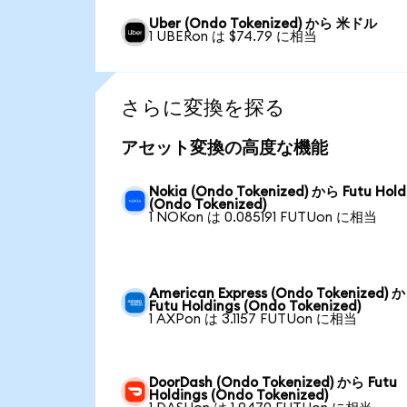
Uber (Ondo Tokenized) から 米ドル
1 UBERon は $74.79 に相当
さらに変換を探る
アセット変換の高度な機能
Nokia (Ondo Tokenized) から Futu Hold
(Ondo Tokenized)
1 NOKon は 0.085191 FUTUon に相当
American Express (Ondo Tokenized) 
Futu Holdings (Ondo Tokenized)
1 AXPon は 3.1157 FUTUon に相当
DoorDash (Ondo Tokenized) から Futu
Holdings (Ondo Tokenized)