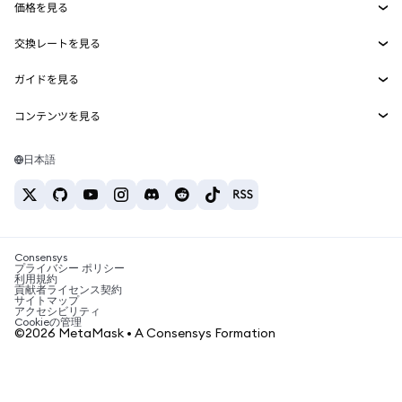
価格を見る
埋め込みウォレット
Snaps
ビットコインの価格
交換レートを見る
MetaMask Connect
イーサリアムの価格
報酬
新規
BTC→USD
Solanaの価格
ガイドを見る
Snaps
セキュリティ
ETH→USD
BTCの購入
Shiba Inuの価格
USDT→INR
コンテンツを見る
Web3サービス
サポート
ETHの購入
Pepeの価格
ビットコインウォレット
BTC→USDT
SOLの購入
キャリア
Tetherの価格
Solanaウォレット
日本語
BTC→INR
PEPEの購入
お問い合わせ
USDCの価格
おすすめの暗号資産カード
ETH→USDT
USDTの購入
Chanlinkの価格
おすすめのモバイル暗号資産ウォレット
USDT→PHP
USDCの購入
Polymarketとは？
BTC→EUR
SHIBの購入
Consensys
税制関連ニュース
プライバシー ポリシー
利用規約
BNBの購入
貢献者ライセンス契約
暗号資産の購入方法は？
サイトマップ
アクセシビリティ
ビットコインを売るには？
Cookieの管理
©2026 MetaMask • A Consensys Formation