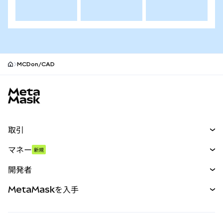
MCDon/CAD
MetaMaskサイトフッター
取引
スワップ
マネー
新規
予測
新規
購入
開発者
パーペチュアル
新規
カード
ドキュメントを表示
MetaMaskを入手
RWA
mUSD
新規
ダッシュボード
トランザクションシールド
収益化
Smart Accounts Kit
Agent Wallet
新規