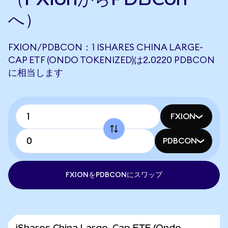
へ）
FXION/PDBCON：1 ISHARES CHINA LARGE-
CAP ETF (ONDO TOKENIZED)は2.0220 PDBCON
に相当します
FXION
PDBCON
FXIONをPDBCONにスワップ
iShares China Large-Cap ETF (Ondo