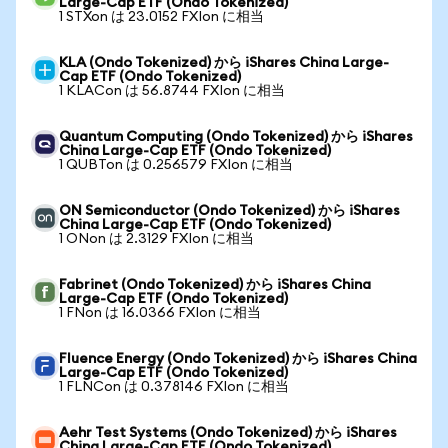
Large-Cap ETF (Ondo Tokenized)
1 STXon は 23.0152 FXIon に相当
KLA (Ondo Tokenized) から iShares China Large-
Cap ETF (Ondo Tokenized)
1 KLACon は 56.8744 FXIon に相当
Quantum Computing (Ondo Tokenized) から iShares
China Large-Cap ETF (Ondo Tokenized)
1 QUBTon は 0.256579 FXIon に相当
ON Semiconductor (Ondo Tokenized) から iShares
China Large-Cap ETF (Ondo Tokenized)
1 ONon は 2.3129 FXIon に相当
Fabrinet (Ondo Tokenized) から iShares China
Large-Cap ETF (Ondo Tokenized)
1 FNon は 16.0366 FXIon に相当
Fluence Energy (Ondo Tokenized) から iShares China
Large-Cap ETF (Ondo Tokenized)
1 FLNCon は 0.378146 FXIon に相当
Aehr Test Systems (Ondo Tokenized) から iShares
China Large-Cap ETF (Ondo Tokenized)