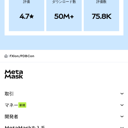
評価
ダウンロード数
評価数
4.7
50M+
75.8K
FXIon/PDBCon
MetaMaskサイトフッター
取引
スワップ
マネー
新規
予測
新規
購入
開発者
パーペチュアル
新規
カード
ドキュメントを表示
MetaMaskを入手