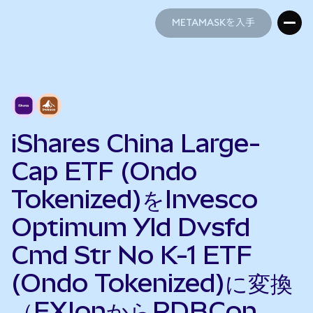
METAMASKを入手
METAMASKを入手
iShares China Large-
Cap ETF (Ondo
Tokenized)をInvesco
Optimum Yld Dvsfd
Cmd Str No K-1 ETF
(Ondo Tokenized)に変換
（FXIonからPDBCon