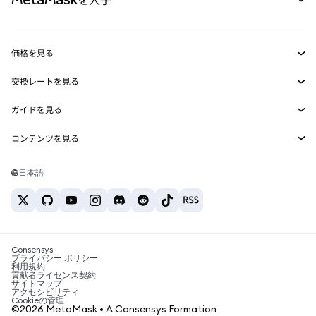
RWA
mUSD
新規
ダッシュボード
トランザクションシールド
収益化
Smart Accounts Kit
Agent Wallet
新規
価格を見る
埋め込みウォレット
Snaps
ビットコインの価格
交換レートを見る
MetaMask Connect
イーサリアムの価格
報酬
新規
BTC→USD
Solanaの価格
ガイドを見る
Snaps
セキュリティ
ETH→USD
BTCの購入
Shiba Inuの価格
USDT→INR
コンテンツを見る
Web3サービス
サポート
ETHの購入
Pepeの価格
ビットコインウォレット
BTC→USDT
SOLの購入
キャリア
Tetherの価格
Solanaウォレット
日本語
BTC→INR
PEPEの購入
お問い合わせ
USDCの価格
おすすめの暗号資産カード
ETH→USDT
USDTの購入
Chanlinkの価格
おすすめのモバイル暗号資産ウォレット
USDT→PHP
USDCの購入
Polymarketとは？
BTC→EUR
SHIBの購入
Consensys
税制関連ニュース
プライバシー ポリシー
利用規約
BNBの購入
貢献者ライセンス契約
暗号資産の購入方法は？
サイトマップ
アクセシビリティ
ビットコインを売るには？
Cookieの管理
©2026 MetaMask • A Consensys Formation