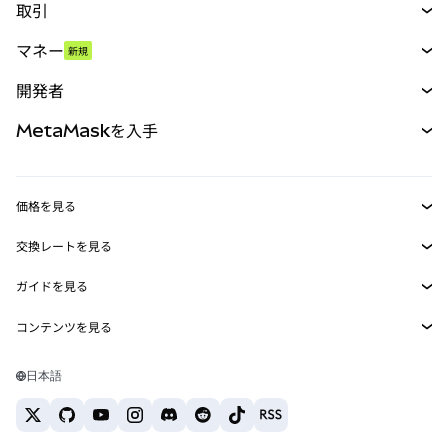
取引
スワップ
マネー
新規
予測
新規
購入
開発者
パーペチュアル
新規
カード
ドキュメントを表示
MetaMaskを入手
RWA
mUSD
新規
ダッシュボード
トランザクションシールド
収益化
Smart Accounts Kit
Agent Wallet
新規
価格を見る
埋め込みウォレット
Snaps
ビットコインの価格
交換レートを見る
MetaMask Connect
イーサリアムの価格
報酬
新規
BTC→USD
Solanaの価格
ガイドを見る
Snaps
セキュリティ
ETH→USD
BTCの購入
Shiba Inuの価格
USDT→INR
コンテンツを見る
Web3サービス
サポート
ETHの購入
Pepeの価格
ビットコインウォレット
BTC→USDT
SOLの購入
キャリア
Tetherの価格
Solanaウォレット
日本語
BTC→INR
PEPEの購入
お問い合わせ
USDCの価格
おすすめの暗号資産カード
ETH→USDT
USDTの購入
Chanlinkの価格
おすすめのモバイル暗号資産ウォレット
USDT→PHP