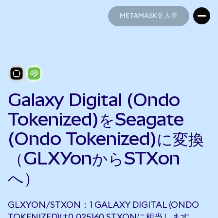
METAMASKを入手
METAMASKを入手
Galaxy Digital (Ondo
Tokenized)をSeagate
(Ondo Tokenized)に変換
（GLXYonからSTXon
へ）
GLXYON/STXON：1 GALAXY DIGITAL (ONDO
TOKENIZED)は0.025160 STXONに相当します