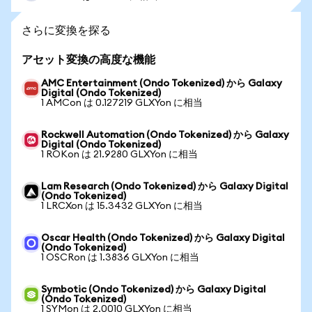
さらに変換を探る
アセット変換の高度な機能
AMC Entertainment (Ondo Tokenized) から Galaxy
Digital (Ondo Tokenized)
1 AMCon は 0.127219 GLXYon に相当
Rockwell Automation (Ondo Tokenized) から Galaxy
Digital (Ondo Tokenized)
1 ROKon は 21.9280 GLXYon に相当
Lam Research (Ondo Tokenized) から Galaxy Digital
(Ondo Tokenized)
1 LRCXon は 15.3432 GLXYon に相当
Oscar Health (Ondo Tokenized) から Galaxy Digital
(Ondo Tokenized)
1 OSCRon は 1.3836 GLXYon に相当
Symbotic (Ondo Tokenized) から Galaxy Digital
(Ondo Tokenized)
1 SYMon は 2.0010 GLXYon に相当