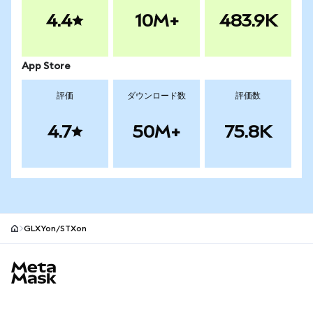
4.4
10M+
483.9K
App Store
評価
ダウンロード数
評価数
4.7
50M+
75.8K
GLXYon/STXon
MetaMaskサイトフッター