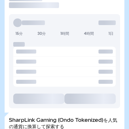
15分
30分
1時間
4時間
1日
SharpLink Gaming (Ondo Tokenized)を人気
の通貨に換算して探索する