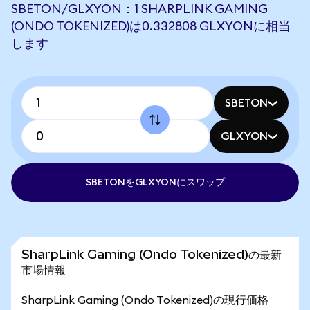
SBETON/GLXYON：1 SHARPLINK GAMING
(ONDO TOKENIZED)は0.332808 GLXYONに相当
します
SBETON
GLXYON
SBETONをGLXYONにスワップ
SharpLink Gaming (Ondo Tokenized)の最新
市場情報
SharpLink Gaming (Ondo Tokenized)の現行価格