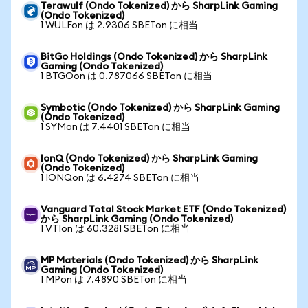
Terawulf (Ondo Tokenized) から SharpLink Gaming
(Ondo Tokenized)
1 WULFon は 2.9306 SBETon に相当
BitGo Holdings (Ondo Tokenized) から SharpLink
Gaming (Ondo Tokenized)
1 BTGOon は 0.787066 SBETon に相当
Symbotic (Ondo Tokenized) から SharpLink Gaming
(Ondo Tokenized)
1 SYMon は 7.4401 SBETon に相当
IonQ (Ondo Tokenized) から SharpLink Gaming
(Ondo Tokenized)
1 IONQon は 6.4274 SBETon に相当
Vanguard Total Stock Market ETF (Ondo Tokenized)
から SharpLink Gaming (Ondo Tokenized)
1 VTIon は 60.3281 SBETon に相当
MP Materials (Ondo Tokenized) から SharpLink
Gaming (Ondo Tokenized)
1 MPon は 7.4890 SBETon に相当