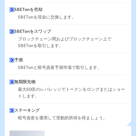
SBETonを売却
SBETonを現金に交換します。
SBETonをスワップ
ブロックチェーン間およびブロックチェーン上で
SBETonを取引します。
予測
SBETonと暗号資産予測市場で取引します。
無期限先物
最大50倍のレバレッジでトークンをロングまたはショー
トします。
ステーキング
暗号資産を運用して受動的所得を得ましょう。
取引