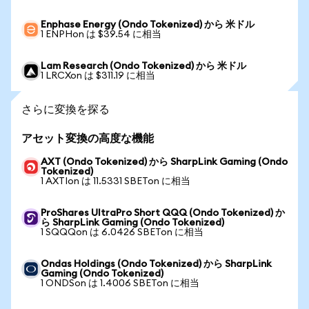
Enphase Energy (Ondo Tokenized) から 米ドル
1 ENPHon は $39.54 に相当
Lam Research (Ondo Tokenized) から 米ドル
1 LRCXon は $311.19 に相当
さらに変換を探る
アセット変換の高度な機能
AXT (Ondo Tokenized) から SharpLink Gaming (Ondo
Tokenized)
1 AXTIon は 11.5331 SBETon に相当
ProShares UltraPro Short QQQ (Ondo Tokenized) か
ら SharpLink Gaming (Ondo Tokenized)
1 SQQQon は 6.0426 SBETon に相当
Ondas Holdings (Ondo Tokenized) から SharpLink
Gaming (Ondo Tokenized)
1 ONDSon は 1.4006 SBETon に相当