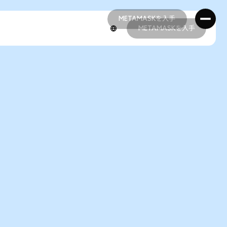
METAMASKを入手
METAMASKを入手
METAMASKを入手
METAMASKを入手