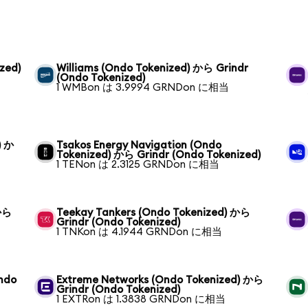
zed)
Williams (Ondo Tokenized) から Grindr
(Ondo Tokenized)
1 WMBon は 3.9994 GRNDon に相当
) か
Tsakos Energy Navigation (Ondo
Tokenized) から Grindr (Ondo Tokenized)
1 TENon は 2.3125 GRNDon に相当
 から
Teekay Tankers (Ondo Tokenized) から
Grindr (Ondo Tokenized)
1 TNKon は 4.1944 GRNDon に相当
ndo
Extreme Networks (Ondo Tokenized) から
Grindr (Ondo Tokenized)
1 EXTRon は 1.3838 GRNDon に相当