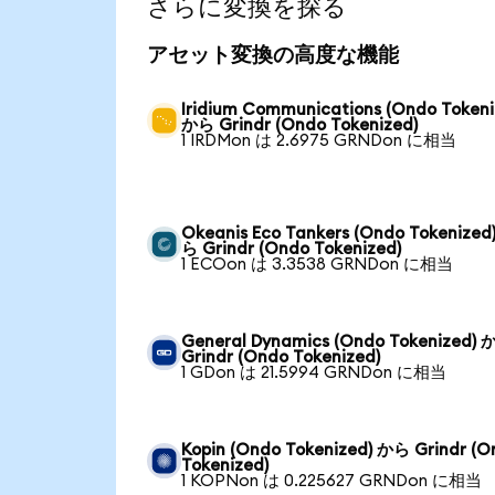
さらに変換を探る
アセット変換の高度な機能
Iridium Communications (Ondo Tokeni
から Grindr (Ondo Tokenized)
1 IRDMon は 2.6975 GRNDon に相当
Okeanis Eco Tankers (Ondo Tokenized
ら Grindr (Ondo Tokenized)
1 ECOon は 3.3538 GRNDon に相当
General Dynamics (Ondo Tokenized)
Grindr (Ondo Tokenized)
1 GDon は 21.5994 GRNDon に相当
Kopin (Ondo Tokenized) から Grindr (O
Tokenized)
1 KOPNon は 0.225627 GRNDon に相当