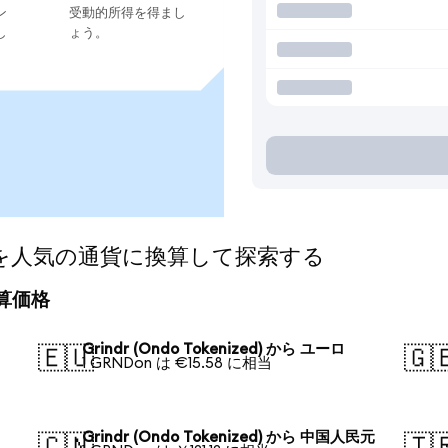
ン
受動的所得を得まし
し
ょう。
ized)を人気の通貨に換算して探索する
の換算価格
Grindr (Ondo Tokenized) から ユーロ
🇪🇺
🇬
1 GRNDon は €15.58 に相当
Grindr (Ondo Tokenized) から 中国人民元
🇨🇳
🇹