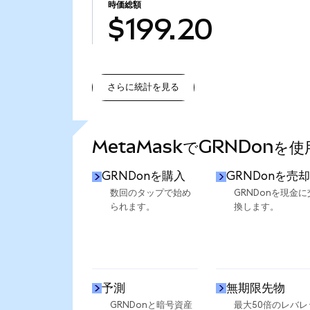
時価総額
$199.20
さらに統計を見る
さらに統計を見る
MetaMaskでGRNDonを
GRNDonを購入
GRNDonを売却
数回のタップで始め
GRNDonを現金に
られます。
換します。
予測
無期限先物
GRNDonと暗号資産
最大50倍のレバレ