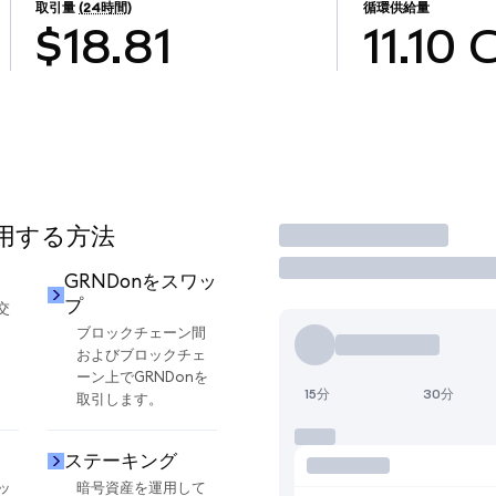
取引量
(24時間)
循環供給量
$18.81
11.10
使用する方法
取引
GRNDonをスワッ
プ
交
ブロックチェーン間
およびブロックチェ
ーン上でGRNDonを
15分
30分
取引します。
ステーキング
ッ
暗号資産を運用して