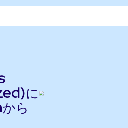
s
zed)に
nから