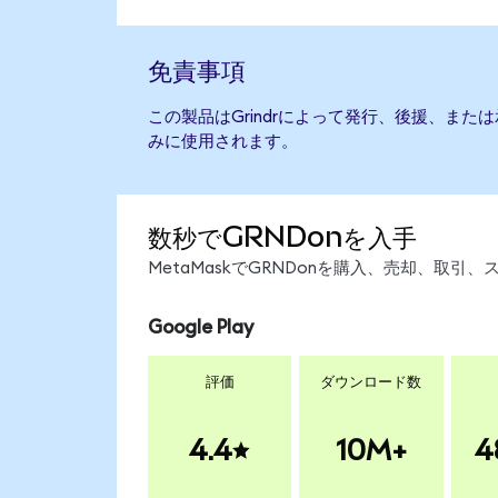
免責事項
この製品はGrindrによって発行、後援、ま
みに使用されます。
数秒でGRNDonを入手
MetaMaskでGRNDonを購入、売却、取
Google Play
評価
ダウンロード数
4.4
10M+
4