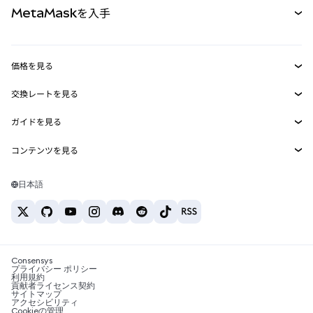
MetaMaskを入手
RWA
mUSD
新規
ダッシュボード
トランザクションシールド
収益化
Smart Accounts Kit
Agent Wallet
新規
価格を見る
埋め込みウォレット
Snaps
ビットコインの価格
交換レートを見る
MetaMask Connect
イーサリアムの価格
報酬
新規
BTC→USD
Solanaの価格
ガイドを見る
Snaps
セキュリティ
ETH→USD
BTCの購入
Shiba Inuの価格
USDT→INR
コンテンツを見る
Web3サービス
サポート
ETHの購入
Pepeの価格
ビットコインウォレット
BTC→USDT
SOLの購入
キャリア
Tetherの価格
Solanaウォレット
日本語
BTC→INR
PEPEの購入
お問い合わせ
USDCの価格
おすすめの暗号資産カード
ETH→USDT
USDTの購入
Chanlinkの価格
おすすめのモバイル暗号資産ウォレット
USDT→PHP
USDCの購入
Polymarketとは？
BTC→EUR
SHIBの購入
Consensys
税制関連ニュース
プライバシー ポリシー
利用規約
BNBの購入
貢献者ライセンス契約
暗号資産の購入方法は？
サイトマップ
アクセシビリティ
ビットコインを売るには？
Cookieの管理