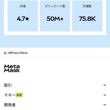
評価
ダウンロード数
評価数
4.7
50M+
75.8K
WFCon/GSon
MetaMaskサイトフッター
取引
スワップ
マネー
新規
予測
新規
購入
開発者
パーペチュアル
新規
カード
ドキュメントを表示