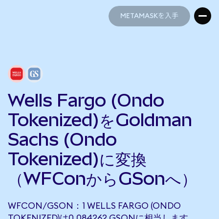
METAMASKを入手
METAMASKを入手
Wells Fargo (Ondo
Tokenized)をGoldman
Sachs (Ondo
Tokenized)に変換
（WFConからGSonへ）
WFCON/GSON：1 WELLS FARGO (ONDO
TOKENIZED)は0.084262 GSONに相当します