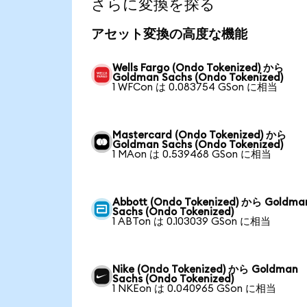
さらに変換を探る
アセット変換の高度な機能
Wells Fargo (Ondo Tokenized) から
Goldman Sachs (Ondo Tokenized)
1 WFCon は 0.083754 GSon に相当
Mastercard (Ondo Tokenized) から
Goldman Sachs (Ondo Tokenized)
1 MAon は 0.539468 GSon に相当
Abbott (Ondo Tokenized) から Goldma
Sachs (Ondo Tokenized)
1 ABTon は 0.103039 GSon に相当
Nike (Ondo Tokenized) から Goldman
Sachs (Ondo Tokenized)
1 NKEon は 0.040965 GSon に相当