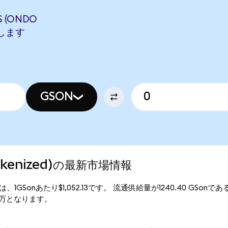
 (ONDO
当します
GSON
Tokenized)の最新市場情報
行価格は、1GSonあたり$1,052.13です。 流通供給量が1240.40 GSonで
0.50万となります。