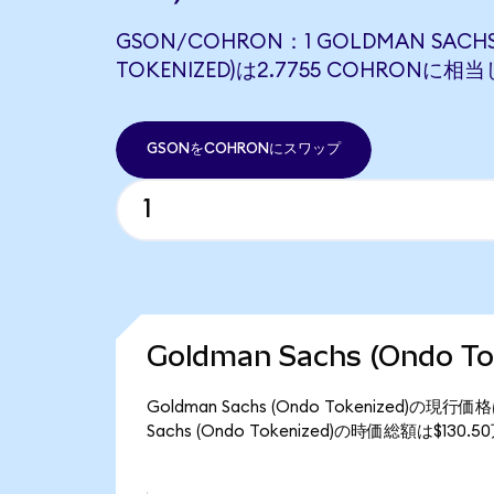
GSON/COHRON：1 GOLDMAN SACHS
TOKENIZED)は2.7755 COHRONに相
GSONをCOHRONにスワップ
Goldman Sachs (Ondo 
Goldman Sachs (Ondo Tokenized)の現
Sachs (Ondo Tokenized)の時価総額は$13