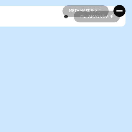
METAMASKを入手
METAMASKを入手
METAMASKを入手
METAMASKを入手