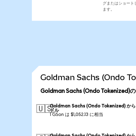
グまたはショート
ます。
Goldman Sachs (Ond
Goldman Sachs (Ondo Tokeni
Goldman Sachs (Ondo Tokenized) か
🇺🇸
ドル
1 GSon は $1,052.13 に相当
Goldman Sachs (Ondo Tokenized) か