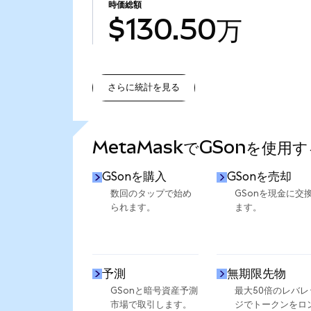
時価総額
$130.50万
さらに統計を見る
さらに統計を見る
MetaMaskでGSonを使用
GSonを購入
GSonを売却
数回のタップで始め
GSonを現金に交
られます。
ます。
予測
無期限先物
GSonと暗号資産予測
最大50倍のレバレ
市場で取引します。
ジでトークンをロ