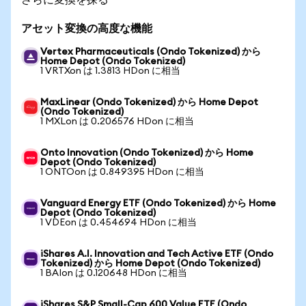
アセット変換の高度な機能
Vertex Pharmaceuticals (Ondo Tokenized) から
Home Depot (Ondo Tokenized)
1 VRTXon は 1.3813 HDon に相当
MaxLinear (Ondo Tokenized) から Home Depot
(Ondo Tokenized)
1 MXLon は 0.206576 HDon に相当
Onto Innovation (Ondo Tokenized) から Home
Depot (Ondo Tokenized)
1 ONTOon は 0.849395 HDon に相当
Vanguard Energy ETF (Ondo Tokenized) から Home
Depot (Ondo Tokenized)
1 VDEon は 0.454694 HDon に相当
iShares A.I. Innovation and Tech Active ETF (Ondo
Tokenized) から Home Depot (Ondo Tokenized)
1 BAIon は 0.120648 HDon に相当
iShares S&P Small-Cap 600 Value ETF (Ondo