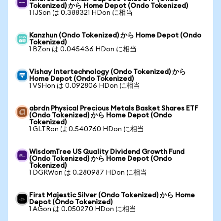
Tokenized) から Home Depot (Ondo Tokenized)
1 IJSon は 0.388321 HDon に相当
Kanzhun (Ondo Tokenized) から Home Depot (Ondo
Tokenized)
1 BZon は 0.045436 HDon に相当
Vishay Intertechnology (Ondo Tokenized) から
Home Depot (Ondo Tokenized)
1 VSHon は 0.092806 HDon に相当
abrdn Physical Precious Metals Basket Shares ETF
(Ondo Tokenized) から Home Depot (Ondo
Tokenized)
1 GLTRon は 0.540760 HDon に相当
WisdomTree US Quality Dividend Growth Fund
(Ondo Tokenized) から Home Depot (Ondo
Tokenized)
1 DGRWon は 0.280987 HDon に相当
First Majestic Silver (Ondo Tokenized) から Home
Depot (Ondo Tokenized)
1 AGon は 0.050270 HDon に相当