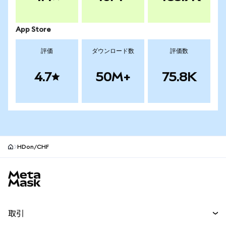
App Store
評価
ダウンロード数
評価数
4.7
50M+
75.8K
HDon/CHF
MetaMaskサイトフッター
取引
スワップ