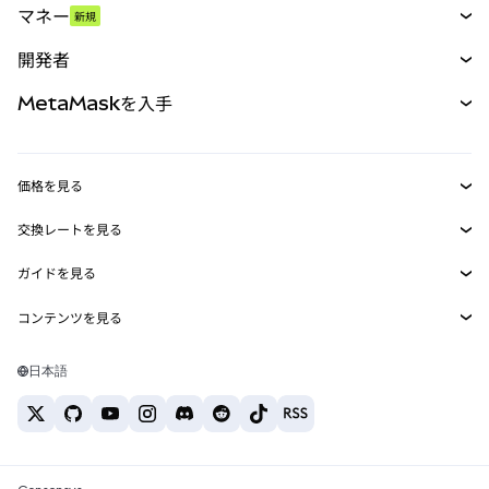
マネー
新規
予測
新規
購入
開発者
パーペチュアル
新規
カード
ドキュメントを表示
MetaMaskを入手
RWA
mUSD
新規
ダッシュボード
トランザクションシールド
収益化
Smart Accounts Kit
Agent Wallet
新規
価格を見る
埋め込みウォレット
Snaps
ビットコインの価格
交換レートを見る
MetaMask Connect
イーサリアムの価格
報酬
新規
BTC→USD
Solanaの価格
ガイドを見る
Snaps
セキュリティ
ETH→USD
BTCの購入
Shiba Inuの価格
USDT→INR
コンテンツを見る
Web3サービス
サポート
ETHの購入
Pepeの価格
ビットコインウォレット
BTC→USDT
SOLの購入
キャリア
Tetherの価格
Solanaウォレット
日本語
BTC→INR
PEPEの購入
お問い合わせ
USDCの価格
おすすめの暗号資産カード
ETH→USDT
USDTの購入
Chanlinkの価格
おすすめのモバイル暗号資産ウォレット
USDT→PHP
USDCの購入
Polymarketとは？
BTC→EUR