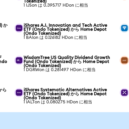
Tokenized)
1 IJSon は 0.395717 HDon に相当
d) か
iShares A.I. Innovation and Tech Active
ETF (Ondo Tokenized) から Home Depot
(Ondo Tokenized)
1 BAIon は 0.126182 HDon に相当
F
WisdomTree US Quality Dividend Growth
ndo
Fund (Ondo Tokenized) から Home Depot
(Ondo Tokenized)
1 DGRWon は 0.281497 HDon に相当
 から
iShares Systematic Alternatives Active
ETF (Ondo Tokenized) から Home Depot
(Ondo Tokenized)
1 IALTon は 0.080275 HDon に相当