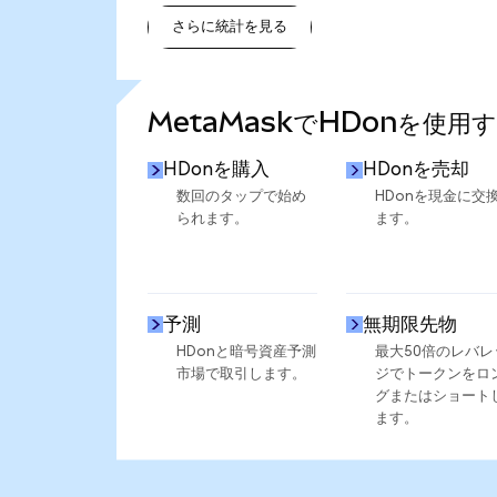
さらに統計を見る
さらに統計を見る
MetaMaskでHDonを使用
HDonを購入
HDonを売却
数回のタップで始め
HDonを現金に交
られます。
ます。
予測
無期限先物
HDonと暗号資産予測
最大50倍のレバレ
市場で取引します。
ジでトークンをロ
グまたはショート
ます。