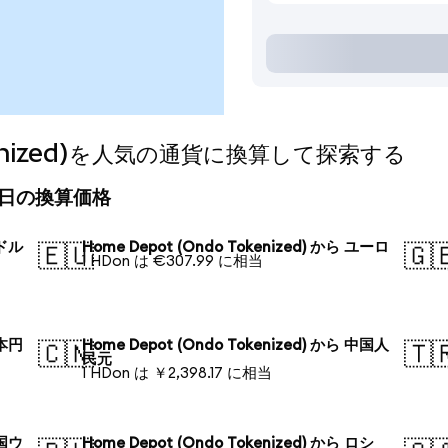
okenized)を人気の通貨に換算して探索する
d)の今日の換算価格
米ドル
Home Depot (Ondo Tokenized) から ユーロ
🇪🇺
🇬
1 HDon は €307.99 に相当
日本円
Home Depot (Ondo Tokenized) から 中国人
🇨🇳
🇹
民元
1 HDon は ￥2,398.17 に相当
韓国ウ
Home Depot (Ondo Tokenized) から ロシ