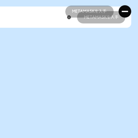
METAMASKを入手
METAMASKを入手
METAMASKを入手
METAMASKを入手