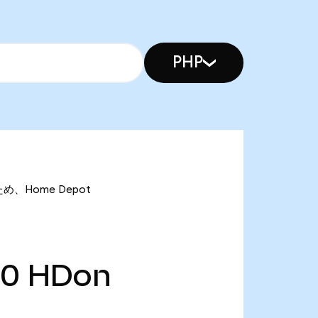
PHP
ため、Home Depot
20
HDon