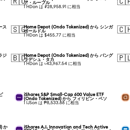
🇷🇺
🇨
ア・ルーブル
1 HDon は ₽28,958.91 に相当
オース
Home Depot (Ondo Tokenized) から シンガ
🇸🇬
🇨
ポールドル
1 HDon は $455.77 に相当
ブラジ
Home Depot (Ondo Tokenized) から バング
🇧🇩
🇵
ラデシュ・タカ
1 HDon は ৳43,967.54 に相当
リピ
iShares S&P Small-Cap 600 Value ETF
(Ondo Tokenized) から フィリピン・ペソ
1 IJSon は ₱8,533.88 に相当
d) か
iShares A.I. Innovation and Tech Active