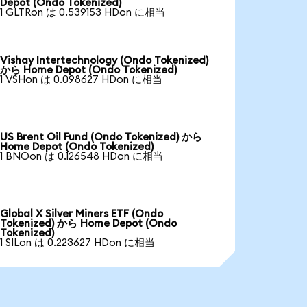
Depot (Ondo Tokenized)
1 GLTRon は 0.539153 HDon に相当
Vishay Intertechnology (Ondo Tokenized)
から Home Depot (Ondo Tokenized)
1 VSHon は 0.098627 HDon に相当
US Brent Oil Fund (Ondo Tokenized) から
Home Depot (Ondo Tokenized)
1 BNOon は 0.126548 HDon に相当
Global X Silver Miners ETF (Ondo
Tokenized) から Home Depot (Ondo
Tokenized)
1 SILon は 0.223627 HDon に相当