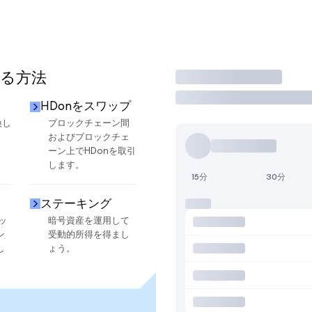
する方法
取引
HDonをスワップ
換し
ブロックチェーン間
およびブロックチェ
ーン上でHDonを取引
します。
15分
30分
ステーキング
ッ
暗号資産を運用して
ン
受動的所得を得まし
し
ょう。