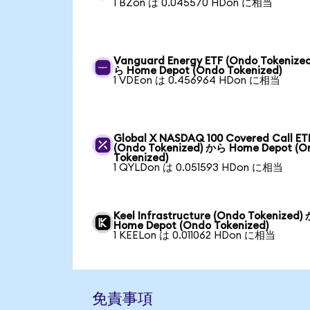
1 BZon は 0.045570 HDon に相当
Vanguard Energy ETF (Ondo Tokenize
ら Home Depot (Ondo Tokenized)
1 VDEon は 0.456964 HDon に相当
Global X NASDAQ 100 Covered Call ET
(Ondo Tokenized) から Home Depot (O
Tokenized)
1 QYLDon は 0.051593 HDon に相当
Keel Infrastructure (Ondo Tokenized)
Home Depot (Ondo Tokenized)
1 KEELon は 0.011062 HDon に相当
免責事項