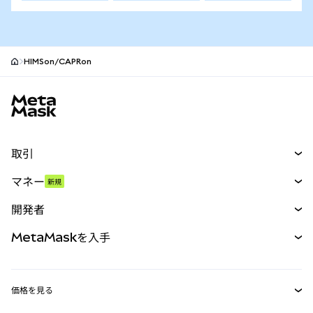
HIMSon/CAPRon
MetaMaskサイトフッター
取引
スワップ
マネー
新規
予測
新規
購入
開発者
パーペチュアル
新規
カード
ドキュメントを表示
MetaMaskを入手
RWA
mUSD
新規
ダッシュボード
トランザクションシールド
収益化
Smart Accounts Kit
Agent Wallet
新規
価格を見る
埋め込みウォレット
Snaps
ビットコインの価格