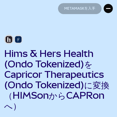
METAMASKを入手
METAMASKを入手
Hims & Hers Health
(Ondo Tokenized)を
Capricor Therapeutics
(Ondo Tokenized)に変換
（HIMSonからCAPRon
へ）