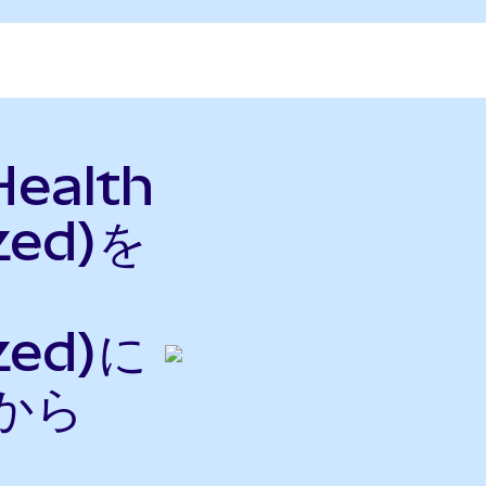
Health
zed)を
s
zed)に
nから