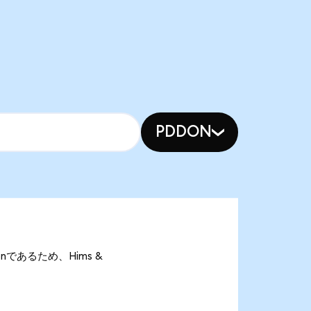
PDDON
MSonであるため、Hims &