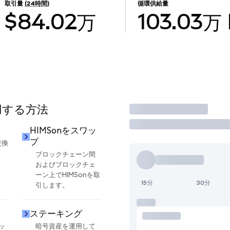
取引量
(24時間)
循環供給量
$84.02万
103.03万
使用する方法
取引
HIMSonをスワッ
プ
交換
ブロックチェーン間
およびブロックチェ
ーン上でHIMSonを取
15分
30分
引します。
ステーキング
ッ
暗号資産を運用して