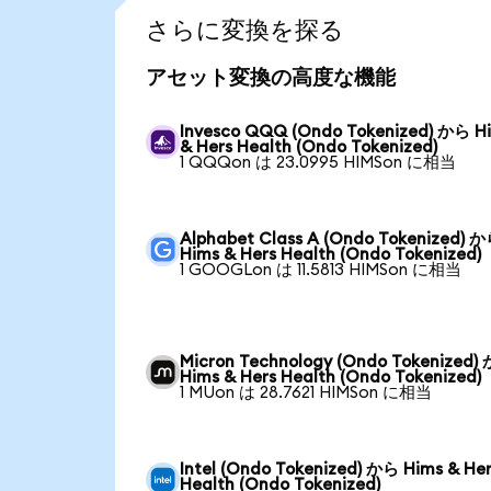
さらに変換を探る
アセット変換の高度な機能
Invesco QQQ (Ondo Tokenized) から H
& Hers Health (Ondo Tokenized)
1 QQQon は 23.0995 HIMSon に相当
Alphabet Class A (Ondo Tokenized) 
Hims & Hers Health (Ondo Tokenized)
1 GOOGLon は 11.5813 HIMSon に相当
Micron Technology (Ondo Tokenized)
Hims & Hers Health (Ondo Tokenized)
1 MUon は 28.7621 HIMSon に相当
Intel (Ondo Tokenized) から Hims & He
Health (Ondo Tokenized)