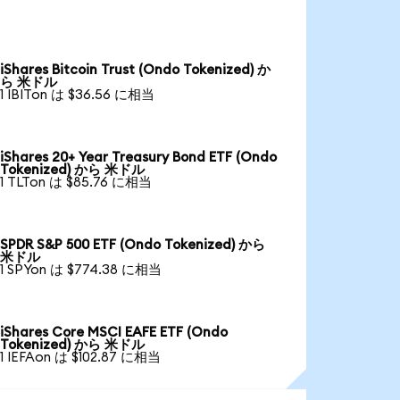
iShares Bitcoin Trust (Ondo Tokenized) か
ら 米ドル
1 IBITon は $36.56 に相当
iShares 20+ Year Treasury Bond ETF (Ondo
Tokenized) から 米ドル
1 TLTon は $85.76 に相当
SPDR S&P 500 ETF (Ondo Tokenized) から
米ドル
1 SPYon は $774.38 に相当
iShares Core MSCI EAFE ETF (Ondo
Tokenized) から 米ドル
1 IEFAon は $102.87 に相当