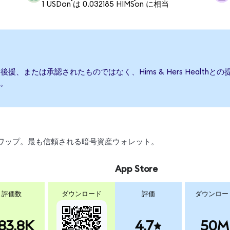
1 USDon は 0.032185 HIMSon に相当
て発行、後援、または承認されたものではなく、Hims & Hers Hea
。
引、スワップ。最も信頼される暗号資産ウォレット。
App Store
評価数
ダウンロード
評価
ダウンロー
83.8K
4.7
50M