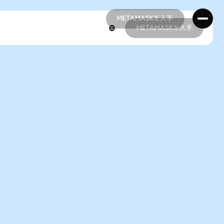
METAMASKを入手
METAMASKを入手
METAMASKを入手
METAMASKを入手