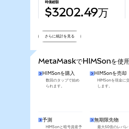
時価総額
$3202.49万
さらに統計を見る
さらに統計を見る
MetaMaskでHIMSonを
HIMSonを購入
HIMSonを売却
数回のタップで始め
HIMSonを現金に
られます。
します。
予測
無期限先物
HIMSonと暗号資産予
最大50倍のレバレ