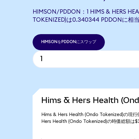
HIMSON/PDDON：1 HIMS & HERS HE
TOKENIZED)は0.340344 PDDONに
HIMSONをPDDONにスワップ
Hims & Hers Health (O
Hims & Hers Health (Ondo Tokeniz
Hers Health (Ondo Tokenized)の時価総