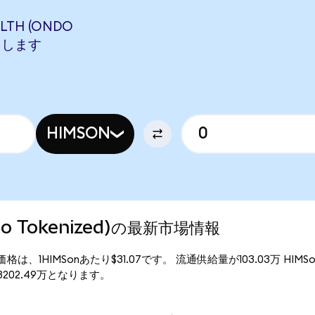
ALTH (ONDO
相当します
HIMSON
ndo Tokenized)の最新市場情報
ed)の現行価格は、1HIMSonあたり$31.07です。 流通供給量が103.03万 HI
額は$3202.49万となります。