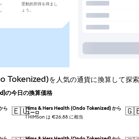
ン
受動的所得を得まし
し
ょう。
(Ondo Tokenized)を人気の通貨に換算して探
enized)の今日の換算価格
) から
Hims & Hers Health (Ondo Tokenized) から
🇪🇺
🇬
ユーロ
1 HIMSon は €26.88 に相当
) から
Hims & Hers Health (Ondo Tokenized) から