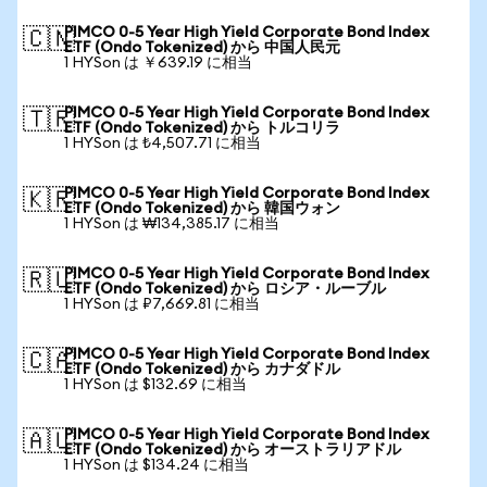
PIMCO 0-5 Year High Yield Corporate Bond Index
🇨🇳
ETF (Ondo Tokenized) から 中国人民元
1 HYSon は ￥639.19 に相当
PIMCO 0-5 Year High Yield Corporate Bond Index
🇹🇷
ETF (Ondo Tokenized) から トルコリラ
1 HYSon は ₺4,507.71 に相当
PIMCO 0-5 Year High Yield Corporate Bond Index
🇰🇷
ETF (Ondo Tokenized) から 韓国ウォン
1 HYSon は ₩134,385.17 に相当
PIMCO 0-5 Year High Yield Corporate Bond Index
🇷🇺
ETF (Ondo Tokenized) から ロシア・ルーブル
1 HYSon は ₽7,669.81 に相当
PIMCO 0-5 Year High Yield Corporate Bond Index
🇨🇦
ETF (Ondo Tokenized) から カナダドル
1 HYSon は $132.69 に相当
PIMCO 0-5 Year High Yield Corporate Bond Index
🇦🇺
ETF (Ondo Tokenized) から オーストラリアドル
1 HYSon は $134.24 に相当