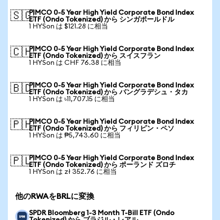
PIMCO 0-5 Year High Yield Corporate Bond Index
🇸🇬
ETF (Ondo Tokenized) から シンガポールドル
1 HYSon は $121.28 に相当
PIMCO 0-5 Year High Yield Corporate Bond Index
🇨🇭
ETF (Ondo Tokenized) から スイスフラン
1 HYSon は CHF 76.38 に相当
PIMCO 0-5 Year High Yield Corporate Bond Index
🇧🇩
ETF (Ondo Tokenized) から バングラデシュ・タカ
1 HYSon は ৳11,707.15 に相当
PIMCO 0-5 Year High Yield Corporate Bond Index
🇵🇭
ETF (Ondo Tokenized) から フィリピン・ペソ
1 HYSon は ₱5,743.60 に相当
PIMCO 0-5 Year High Yield Corporate Bond Index
🇵🇱
ETF (Ondo Tokenized) から ポーランド ズロチ
1 HYSon は zł 352.76 に相当
他のRWAをBRLに変換
SPDR Bloomberg 1-3 Month T-Bill ETF (Ondo