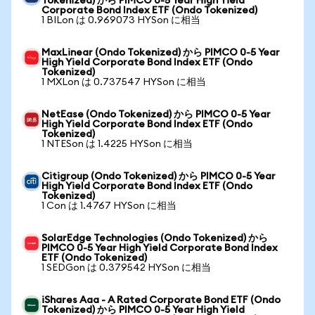
Tokenized) から PIMCO 0-5 Year High Yield
Corporate Bond Index ETF (Ondo Tokenized)
1 BILon は 0.969073 HYSon に相当
MaxLinear (Ondo Tokenized) から PIMCO 0-5 Year
High Yield Corporate Bond Index ETF (Ondo
Tokenized)
1 MXLon は 0.737547 HYSon に相当
NetEase (Ondo Tokenized) から PIMCO 0-5 Year
High Yield Corporate Bond Index ETF (Ondo
Tokenized)
1 NTESon は 1.4225 HYSon に相当
Citigroup (Ondo Tokenized) から PIMCO 0-5 Year
High Yield Corporate Bond Index ETF (Ondo
Tokenized)
1 Con は 1.4767 HYSon に相当
SolarEdge Technologies (Ondo Tokenized) から
PIMCO 0-5 Year High Yield Corporate Bond Index
ETF (Ondo Tokenized)
1 SEDGon は 0.379542 HYSon に相当
iShares Aaa - A Rated Corporate Bond ETF (Ondo
Tokenized) から PIMCO 0-5 Year High Yield