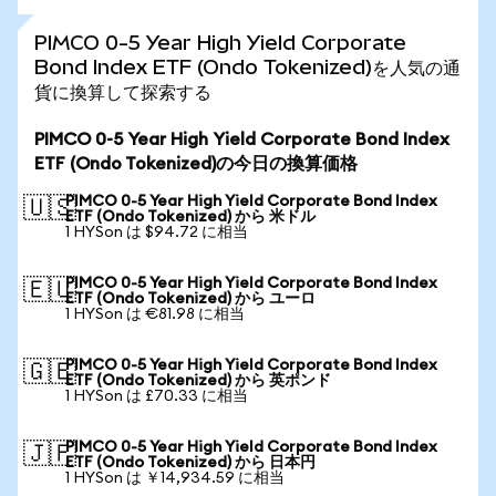
PIMCO 0-5 Year High Yield Corporate
Bond Index ETF (Ondo Tokenized)を人気の通
貨に換算して探索する
PIMCO 0-5 Year High Yield Corporate Bond Index
ETF (Ondo Tokenized)の今日の換算価格
PIMCO 0-5 Year High Yield Corporate Bond Index
🇺🇸
ETF (Ondo Tokenized) から 米ドル
1 HYSon は $94.72 に相当
PIMCO 0-5 Year High Yield Corporate Bond Index
🇪🇺
ETF (Ondo Tokenized) から ユーロ
1 HYSon は €81.98 に相当
PIMCO 0-5 Year High Yield Corporate Bond Index
🇬🇧
ETF (Ondo Tokenized) から 英ポンド
1 HYSon は £70.33 に相当
PIMCO 0-5 Year High Yield Corporate Bond Index
🇯🇵
ETF (Ondo Tokenized) から 日本円
1 HYSon は ￥14,934.59 に相当