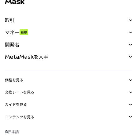
取引
スワップ
マネー
新規
予測
新規
購入
開発者
パーペチュアル
新規
カード
ドキュメントを表示
MetaMaskを入手
RWA
mUSD
新規
ダッシュボード
トランザクションシールド
収益化
Smart Accounts Kit
Agent Wallet
新規
価格を見る
埋め込みウォレット
Snaps
ビットコインの価格
交換レートを見る
MetaMask Connect
イーサリアムの価格
報酬
新規
BTC→USD
Solanaの価格
ガイドを見る
Snaps
セキュリティ
ETH→USD
BTCの購入
Shiba Inuの価格
USDT→INR
コンテンツを見る
Web3サービス
サポート
ETHの購入
Pepeの価格
ビットコインウォレット
BTC→USDT
SOLの購入
キャリア
Tetherの価格
Solanaウォレット
日本語
BTC→INR