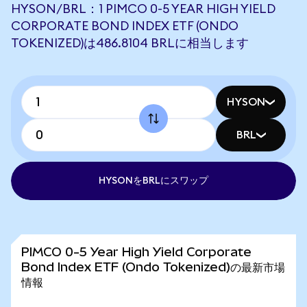
HYSON/BRL：1 PIMCO 0-5 YEAR HIGH YIELD
CORPORATE BOND INDEX ETF (ONDO
TOKENIZED)は486.8104 BRLに相当します
HYSON
BRL
HYSONをBRLにスワップ
PIMCO 0-5 Year High Yield Corporate
Bond Index ETF (Ondo Tokenized)の最新市場
情報