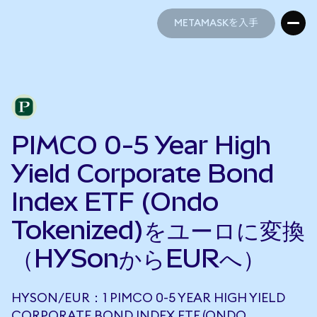
METAMASKを入手
METAMASKを入手
PIMCO 0-5 Year High
Yield Corporate Bond
Index ETF (Ondo
Tokenized)をユーロに変換
（HYSonからEURへ）
HYSON/EUR：1 PIMCO 0-5 YEAR HIGH YIELD
CORPORATE BOND INDEX ETF (ONDO