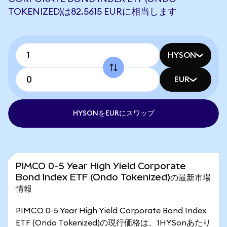
TOKENIZED)は82.5615 EURに相当します
HYSON
EUR
HYSONをEURにスワップ
PIMCO 0-5 Year High Yield Corporate
Bond Index ETF (Ondo Tokenized)の最新市場
情報
PIMCO 0-5 Year High Yield Corporate Bond Index
ETF (Ondo Tokenized)の現行価格は、1HYSonあたり