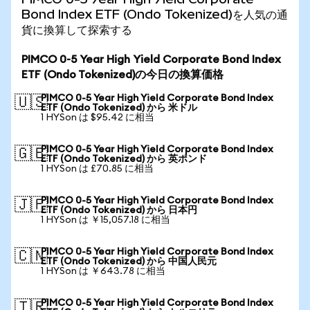
Bond Index ETF (Ondo Tokenized)を人気の通
貨に換算して探索する
PIMCO 0-5 Year High Yield Corporate Bond Index
ETF (Ondo Tokenized)の今日の換算価格
PIMCO 0-5 Year High Yield Corporate Bond Index
🇺🇸
ETF (Ondo Tokenized) から 米ドル
1 HYSon は $95.42 に相当
PIMCO 0-5 Year High Yield Corporate Bond Index
🇬🇧
ETF (Ondo Tokenized) から 英ポンド
1 HYSon は £70.85 に相当
PIMCO 0-5 Year High Yield Corporate Bond Index
🇯🇵
ETF (Ondo Tokenized) から 日本円
1 HYSon は ￥15,057.18 に相当
PIMCO 0-5 Year High Yield Corporate Bond Index
🇨🇳
ETF (Ondo Tokenized) から 中国人民元
1 HYSon は ￥643.78 に相当
PIMCO 0-5 Year High Yield Corporate Bond Index
🇹🇷