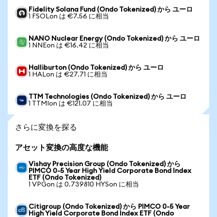
Fidelity Solana Fund (Ondo Tokenized) から ユーロ
1 FSOLon は €7.56 に相当
NANO Nuclear Energy (Ondo Tokenized) から ユーロ
1 NNEon は €16.42 に相当
Halliburton (Ondo Tokenized) から ユーロ
1 HALon は €27.71 に相当
TTM Technologies (Ondo Tokenized) から ユーロ
1 TTMIon は €121.07 に相当
さらに変換を探る
アセット変換の高度な機能
Vishay Precision Group (Ondo Tokenized) から
PIMCO 0-5 Year High Yield Corporate Bond Index
ETF (Ondo Tokenized)
1 VPGon は 0.739810 HYSon に相当
Citigroup (Ondo Tokenized) から PIMCO 0-5 Year
High Yield Corporate Bond Index ETF (Ondo