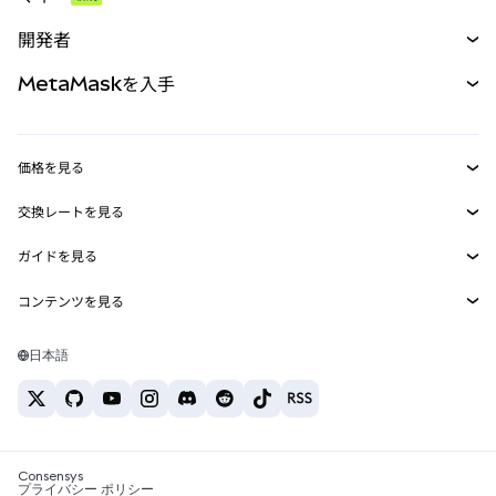
予測
新規
購入
開発者
パーペチュアル
新規
カード
ドキュメントを表示
MetaMaskを入手
RWA
mUSD
新規
ダッシュボード
トランザクションシールド
収益化
Smart Accounts Kit
Agent Wallet
新規
価格を見る
埋め込みウォレット
Snaps
ビットコインの価格
交換レートを見る
MetaMask Connect
イーサリアムの価格
報酬
新規
BTC→USD
Solanaの価格
ガイドを見る
Snaps
セキュリティ
ETH→USD
BTCの購入
Shiba Inuの価格
USDT→INR
コンテンツを見る
Web3サービス
サポート
ETHの購入
Pepeの価格
ビットコインウォレット
BTC→USDT
SOLの購入
キャリア
Tetherの価格
Solanaウォレット
日本語
BTC→INR
PEPEの購入
お問い合わせ
USDCの価格
おすすめの暗号資産カード
ETH→USDT
USDTの購入
Chanlinkの価格
おすすめのモバイル暗号資産ウォレット
USDT→PHP
USDCの購入
Polymarketとは？
BTC→EUR
SHIBの購入
Consensys
税制関連ニュース
プライバシー ポリシー