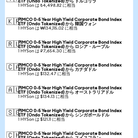
ETF (Ondo Tokenized) から トルコリラ
1 HYSon は ₺4,498.82 に相当
PIMCO 0-5 Year High Yield Corporate Bond Index
🇰🇷
ETF (Ondo Tokenized) から 韓国ウォン
1 HYSon は ₩134,115.02 に相当
PIMCO 0-5 Year High Yield Corporate Bond Index
🇷🇺
ETF (Ondo Tokenized) から ロシア・ルーブル
1 HYSon は ₽7,654.30 に相当
PIMCO 0-5 Year High Yield Corporate Bond Index
🇨🇦
ETF (Ondo Tokenized) から カナダドル
1 HYSon は $132.47 に相当
PIMCO 0-5 Year High Yield Corporate Bond Index
🇦🇺
ETF (Ondo Tokenized) から オーストラリアドル
1 HYSon は $134.13 に相当
PIMCO 0-5 Year High Yield Corporate Bond Index
🇸🇬
ETF (Ondo Tokenized) から シンガポールドル
1 HYSon は $121.11 に相当
PIMCO 0-5 Year High Yield Corporate Bond Index
🇨🇭