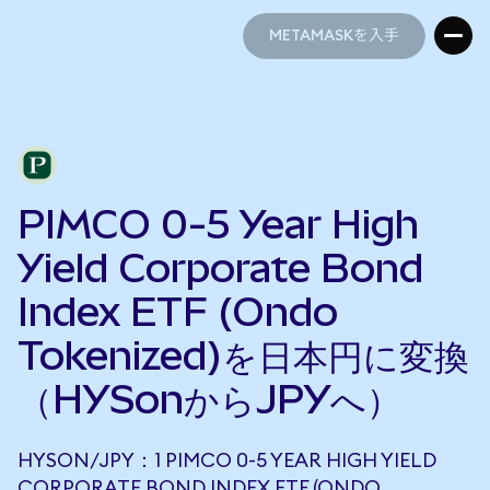
METAMASKを入手
METAMASKを入手
PIMCO 0-5 Year High
Yield Corporate Bond
Index ETF (Ondo
Tokenized)を日本円に変換
（HYSonからJPYへ）
HYSON/JPY：1 PIMCO 0-5 YEAR HIGH YIELD
CORPORATE BOND INDEX ETF (ONDO