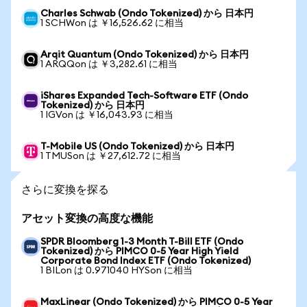
Charles Schwab (Ondo Tokenized) から 日本円
1 SCHWon は ￥16,526.62 に相当
Arqit Quantum (Ondo Tokenized) から 日本円
1 ARQQon は ￥3,282.61 に相当
iShares Expanded Tech-Software ETF (Ondo
Tokenized) から 日本円
1 IGVon は ￥16,043.93 に相当
T-Mobile US (Ondo Tokenized) から 日本円
1 TMUSon は ￥27,612.72 に相当
さらに変換を探る
アセット変換の高度な機能
SPDR Bloomberg 1-3 Month T-Bill ETF (Ondo
Tokenized) から PIMCO 0-5 Year High Yield
Corporate Bond Index ETF (Ondo Tokenized)
1 BILon は 0.971040 HYSon に相当
MaxLinear (Ondo Tokenized) から PIMCO 0-5 Year