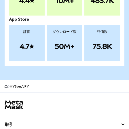
4.4
10M+
483.7K
App Store
評価
ダウンロード数
評価数
4.7
50M+
75.8K
HYSon/JPY
MetaMaskサイトフッター
取引