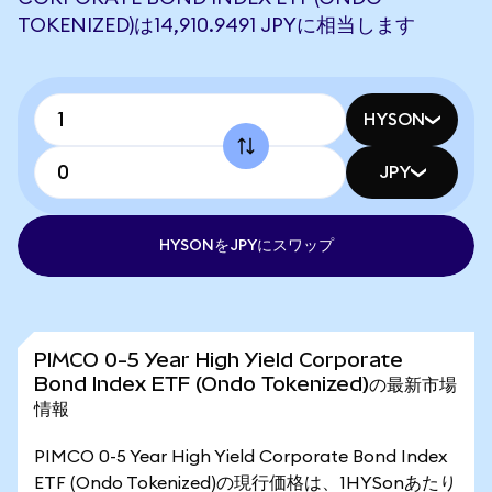
TOKENIZED)は14,910.9491 JPYに相当します
HYSON
JPY
HYSONをJPYにスワップ
PIMCO 0-5 Year High Yield Corporate
Bond Index ETF (Ondo Tokenized)の最新市場
情報
PIMCO 0-5 Year High Yield Corporate Bond Index
ETF (Ondo Tokenized)の現行価格は、1HYSonあたり