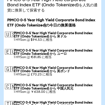
Bond Index ETF (Ondo Tokenized)を人気の通
貨に換算して探索する
PIMCO 0-5 Year High Yield Corporate Bond Index
ETF (Ondo Tokenized)の今日の換算価格
PIMCO 0-5 Year High Yield Corporate Bond Index
🇺🇸
ETF (Ondo Tokenized) から 米ドル
1 HYSon は $94.53 に相当
PIMCO 0-5 Year High Yield Corporate Bond Index
🇪🇺
ETF (Ondo Tokenized) から ユーロ
1 HYSon は €81.85 に相当
PIMCO 0-5 Year High Yield Corporate Bond Index
🇬🇧
ETF (Ondo Tokenized) から 英ポンド
1 HYSon は £70.23 に相当
PIMCO 0-5 Year High Yield Corporate Bond Index
🇨🇳
ETF (Ondo Tokenized) から 中国人民元
1 HYSon は ￥638.00 に相当
PIMCO 0-5 Year High Yield Corporate Bond Index
🇹🇷