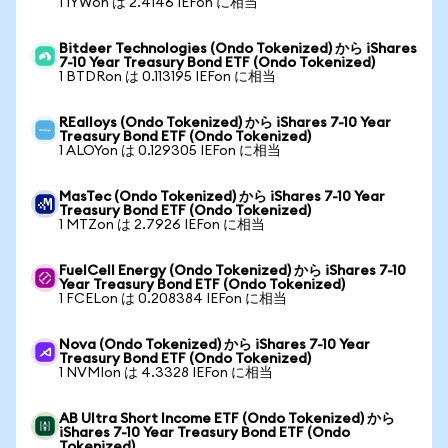
1 IYWon は 2.4146 IEFon に相当
Bitdeer Technologies (Ondo Tokenized) から iShares
7-10 Year Treasury Bond ETF (Ondo Tokenized)
1 BTDRon は 0.113195 IEFon に相当
REalloys (Ondo Tokenized) から iShares 7-10 Year
Treasury Bond ETF (Ondo Tokenized)
1 ALOYon は 0.129305 IEFon に相当
MasTec (Ondo Tokenized) から iShares 7-10 Year
Treasury Bond ETF (Ondo Tokenized)
1 MTZon は 2.7926 IEFon に相当
FuelCell Energy (Ondo Tokenized) から iShares 7-10
Year Treasury Bond ETF (Ondo Tokenized)
1 FCELon は 0.208384 IEFon に相当
Nova (Ondo Tokenized) から iShares 7-10 Year
Treasury Bond ETF (Ondo Tokenized)
1 NVMIon は 4.3328 IEFon に相当
AB Ultra Short Income ETF (Ondo Tokenized) から
iShares 7-10 Year Treasury Bond ETF (Ondo
Tokenized)