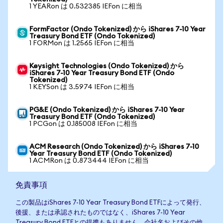
1 YEARon は 0.532385 IEFon に相当
FormFactor (Ondo Tokenized) から iShares 7-10 Year
Treasury Bond ETF (Ondo Tokenized)
1 FORMon は 1.2565 IEFon に相当
Keysight Technologies (Ondo Tokenized) から
iShares 7-10 Year Treasury Bond ETF (Ondo
Tokenized)
1 KEYSon は 3.5974 IEFon に相当
PG&E (Ondo Tokenized) から iShares 7-10 Year
Treasury Bond ETF (Ondo Tokenized)
1 PCGon は 0.185008 IEFon に相当
ACM Research (Ondo Tokenized) から iShares 7-10
Year Treasury Bond ETF (Ondo Tokenized)
1 ACMRon は 0.873444 IEFon に相当
免責事項
この製品はiShares 7-10 Year Treasury Bond ETFによって発行、
後援、または承認されたものではなく、iShares 7-10 Year
Treasury Bond ETFとの提携もありません。会社名およびその他