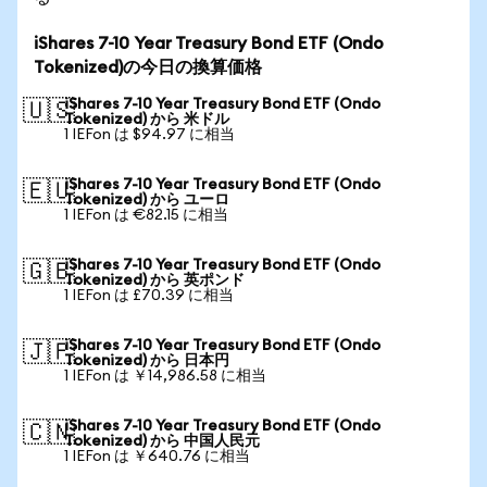
iShares 7-10 Year Treasury Bond ETF (Ondo
Tokenized)の今日の換算価格
iShares 7-10 Year Treasury Bond ETF (Ondo
🇺🇸
Tokenized) から 米ドル
1 IEFon は $94.97 に相当
iShares 7-10 Year Treasury Bond ETF (Ondo
🇪🇺
Tokenized) から ユーロ
1 IEFon は €82.15 に相当
iShares 7-10 Year Treasury Bond ETF (Ondo
🇬🇧
Tokenized) から 英ポンド
1 IEFon は £70.39 に相当
iShares 7-10 Year Treasury Bond ETF (Ondo
🇯🇵
Tokenized) から 日本円
1 IEFon は ￥14,986.58 に相当
iShares 7-10 Year Treasury Bond ETF (Ondo
🇨🇳
Tokenized) から 中国人民元
1 IEFon は ￥640.76 に相当