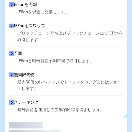
IEFonを売却
IEFonを現金に交換します。
IEFonをスワップ
ブロックチェーン間およびブロックチェーン上でIEFonを
取引します。
予測
IEFonと暗号資産予測市場で取引します。
無期限先物
最大50倍のレバレッジでトークンをロングまたはショー
トします。
ステーキング
暗号資産を運用して受動的所得を得ましょう。
取引