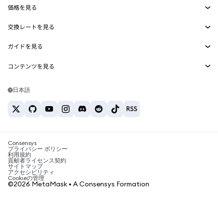
価格を見る
埋め込みウォレット
Snaps
ビットコインの価格
交換レートを見る
MetaMask Connect
イーサリアムの価格
報酬
新規
BTC→USD
Solanaの価格
ガイドを見る
Snaps
セキュリティ
ETH→USD
BTCの購入
Shiba Inuの価格
USDT→INR
コンテンツを見る
Web3サービス
サポート
ETHの購入
Pepeの価格
ビットコインウォレット
BTC→USDT
SOLの購入
キャリア
Tetherの価格
Solanaウォレット
日本語
BTC→INR
PEPEの購入
お問い合わせ
USDCの価格
おすすめの暗号資産カード
ETH→USDT
USDTの購入
Chanlinkの価格
おすすめのモバイル暗号資産ウォレット
USDT→PHP
USDCの購入
Polymarketとは？
BTC→EUR
SHIBの購入
Consensys
税制関連ニュース
プライバシー ポリシー
利用規約
BNBの購入
貢献者ライセンス契約
暗号資産の購入方法は？
サイトマップ
アクセシビリティ
ビットコインを売るには？
Cookieの管理
©2026 MetaMask • A Consensys Formation