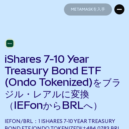
METAMASKを入手
METAMASKを入手
iShares 7-10 Year
Treasury Bond ETF
(Ondo Tokenized)をブラ
ジル・レアルに変換
（IEFonからBRLへ）
IEFON/BRL：1 ISHARES 7-10 YEAR TREASURY
BOND ETF (ONDO TOKENIZED)は484.0783 BRL