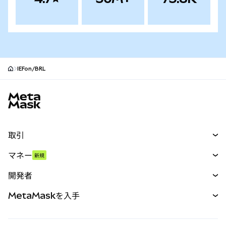
IEFon/BRL
MetaMaskサイトフッター
取引
スワップ
マネー
新規
予測
新規
購入
開発者
パーペチュアル
新規
カード
ドキュメントを表示
MetaMaskを入手
RWA
mUSD
新規
ダッシュボード
トランザクションシールド
収益化
Smart Accounts Kit
Agent Wallet
新規