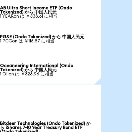
AB Ultra Short Income ETF (Ondo
Tokenized) から 中国人民元
1 YEARon は ￥338.61 に相当
PG&E (Ondo Tokenized) から 中国人民元
1 PCGon は ￥116.87 に相当
Oceaneering International (Ondo
Tokenized) から 中国人民元
1 OIIon は ￥328.96 に相当
Bitdeer Technologies (Ondo Tokenized) か
ら iShares 7-10 Year Treasury Bond ETF
(Ondo Tokenized)