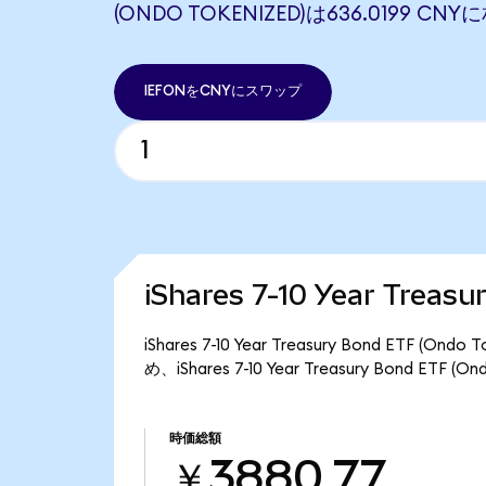
(ONDO TOKENIZED)は636.0199 C
IEFONをCNYにスワップ
iShares 7-10 Year Trea
iShares 7-10 Year Treasury Bond ET
め、iShares 7-10 Year Treasury Bond E
時価総額
￥3880.77