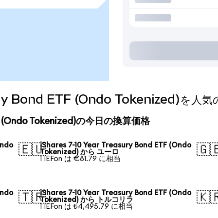
easury Bond ETF (Ondo Tokenize
d ETF (Ondo Tokenized)の今日の換算価格
Ondo
iShares 7-10 Year Treasury Bond ETF (Ondo
🇪🇺
🇬
Tokenized) から ユーロ
1 IEFon は €81.79 に相当
Ondo
iShares 7-10 Year Treasury Bond ETF (Ondo
🇹🇷
🇰
Tokenized) から トルコリラ
1 IEFon は ₺4,495.79 に相当