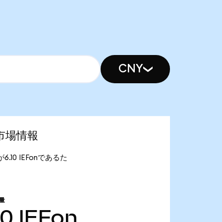
CNY
最新市場情報
が6.10 IEFonであるた
量
10
IEFon