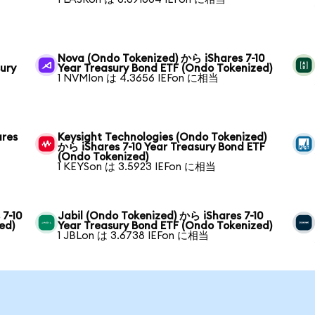
Nova (Ondo Tokenized) から iShares 7-10
sury
Year Treasury Bond ETF (Ondo Tokenized)
1 NVMIon は 4.3656 IEFon に相当
ares
Keysight Technologies (Ondo Tokenized)
から iShares 7-10 Year Treasury Bond ETF
(Ondo Tokenized)
1 KEYSon は 3.5923 IEFon に相当
 7-10
Jabil (Ondo Tokenized) から iShares 7-10
ed)
Year Treasury Bond ETF (Ondo Tokenized)
1 JBLon は 3.6738 IEFon に相当