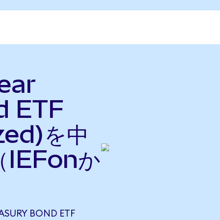
ear
d ETF
ized)を中
IEFonか
EASURY BOND ETF