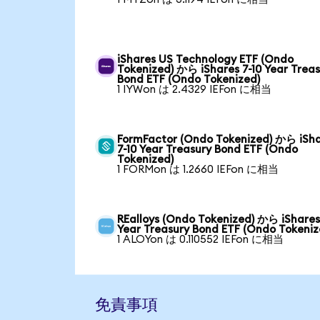
iShares US Technology ETF (Ondo
Tokenized) から iShares 7-10 Year Trea
Bond ETF (Ondo Tokenized)
1 IYWon は 2.4329 IEFon に相当
FormFactor (Ondo Tokenized) から iSh
7-10 Year Treasury Bond ETF (Ondo
Tokenized)
1 FORMon は 1.2660 IEFon に相当
REalloys (Ondo Tokenized) から iShares
Year Treasury Bond ETF (Ondo Tokeniz
1 ALOYon は 0.110552 IEFon に相当
免責事項