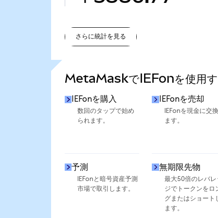
さらに統計を見る
さらに統計を見る
MetaMaskでIEFonを使用
IEFonを購入
IEFonを売却
数回のタップで始め
IEFonを現金に交
られます。
ます。
予測
無期限先物
IEFonと暗号資産予測
最大50倍のレバレ
市場で取引します。
ジでトークンをロ
グまたはショート
ます。