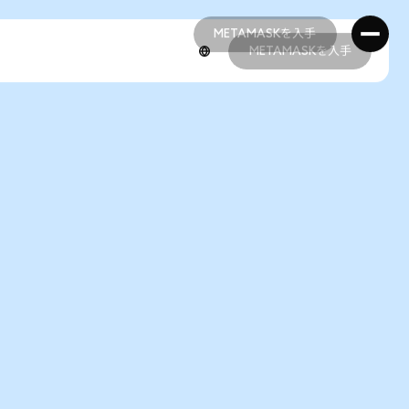
METAMASKを入手
METAMASKを入手
METAMASKを入手
METAMASKを入手