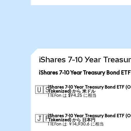
iShares 7-10 Year Tr
iShares 7-10 Year Treasury Bon
iShares 7-10 Year Treasury Bond ETF (
🇺🇸
Tokenized) から 米ドル
1 IEFon は $94.25 に相当
iShares 7-10 Year Treasury Bond ETF (
🇯🇵
Tokenized) から 日本円
1 IEFon は ￥14,930.6 に相当