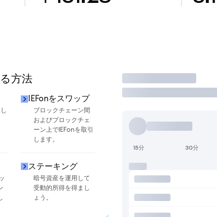
する方法
取引
IEFonをスワップ
換し
ブロックチェーン間
およびブロックチェ
ーン上でIEFonを取引
します。
15分
30分
ステーキング
ッ
暗号資産を運用して
ン
受動的所得を得まし
し
ょう。