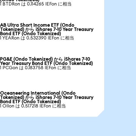
1 BTDRon は 0.114265 IEFon に相当
AB Ultra Short Income ETF (Ondo
Tokenized) から iShares 7-10 Year Treasury
Bond ETF (Ondo Tokenized)
1 YEARon は 0.532390 IEFon に相当
PG&E (Ondo Tokenized) から iShares 7-10
Year Treasury Bond ETF (Ondo Tokenized)
1 PCGon は 0.183758 IEFon に相当
Oceaneering International (Ondo
Tokenized) から iShares 7-10 Year Treasury
Bond ETF (Ondo Tokenized)
1 OIIon は 0.517218 IEFon に相当