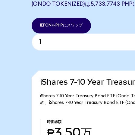
(ONDO TOKENIZED)は5,733.7743 
IEFONをPHPにスワップ
iShares 7-10 Year Trea
iShares 7-10 Year Treasury Bond ETF
め、iShares 7-10 Year Treasury Bond E
時価総額
₱3.50万