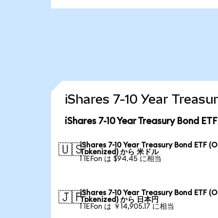
iShares 7-10 Year Tr
iShares 7-10 Year Treasury Bon
iShares 7-10 Year Treasury Bond ETF (
🇺🇸
Tokenized) から 米ドル
1 IEFon は $94.45 に相当
iShares 7-10 Year Treasury Bond ETF (
🇯🇵
Tokenized) から 日本円
1 IEFon は ￥14,905.17 に相当