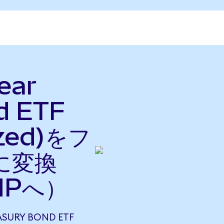
ear
d ETF
ized)をフ
に変換
HPへ）
EASURY BOND ETF