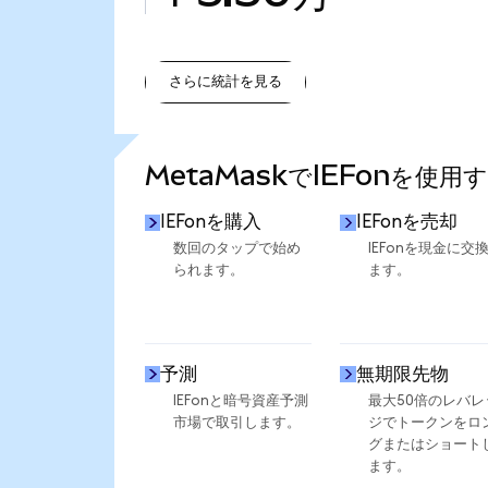
さらに統計を見る
さらに統計を見る
MetaMaskでIEFonを使用
IEFonを購入
IEFonを売却
数回のタップで始め
IEFonを現金に交
られます。
ます。
予測
無期限先物
IEFonと暗号資産予測
最大50倍のレバレ
市場で取引します。
ジでトークンをロ
グまたはショート
ます。