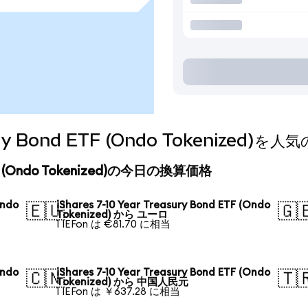
easury Bond ETF (Ondo Tokenize
d ETF (Ondo Tokenized)の今日の換算価格
Ondo
iShares 7-10 Year Treasury Bond ETF (Ondo
🇪🇺
🇬
Tokenized) から ユーロ
1 IEFon は €81.70 に相当
Ondo
iShares 7-10 Year Treasury Bond ETF (Ondo
🇨🇳
🇹
Tokenized) から 中国人民元
1 IEFon は ￥637.28 に相当