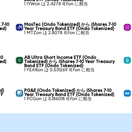
1 IYWon は 2.4278 IEFon に相当
 7-10
MasTec (Ondo Tokenized) から iShares 7-10
ed)
Year Treasury Bond ETF (Ondo Tokenized)
1 MTZon は 2.8078 IEFon に相当
10
AB Ultra Short Income ETF (Ondo
ed)
Tokenized) から iShares 7-10 Year Treasury
Bond ETF (Ondo Tokenized)
1 YEARon は 0.531269 IEFon に相当
d)
PG&E (Ondo Tokenized) から iShares 7-10
TF
Year Treasury Bond ETF (Ondo Tokenized)
1 PCGon は 0.186018 IEFon に相当