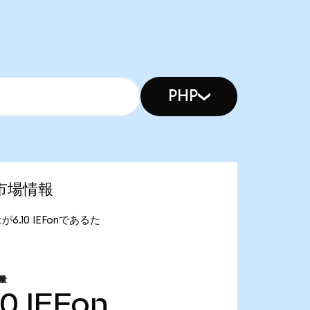
PHP
最新市場情報
給量が6.10 IEFonであるた
量
10
IEFon