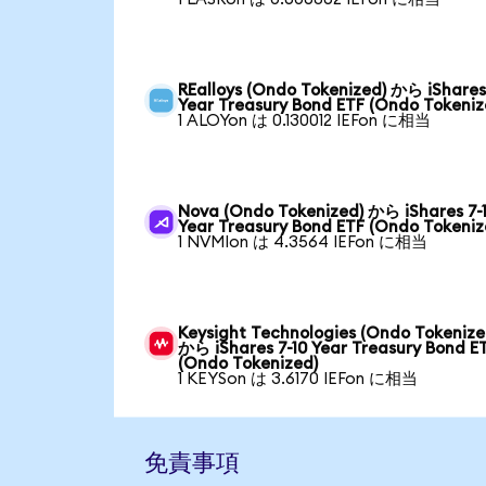
REalloys (Ondo Tokenized) から iShares
Year Treasury Bond ETF (Ondo Tokeniz
1 ALOYon は 0.130012 IEFon に相当
Nova (Ondo Tokenized) から iShares 7-
Year Treasury Bond ETF (Ondo Tokeniz
1 NVMIon は 4.3564 IEFon に相当
Keysight Technologies (Ondo Tokenize
から iShares 7-10 Year Treasury Bond E
(Ondo Tokenized)
1 KEYSon は 3.6170 IEFon に相当
免責事項