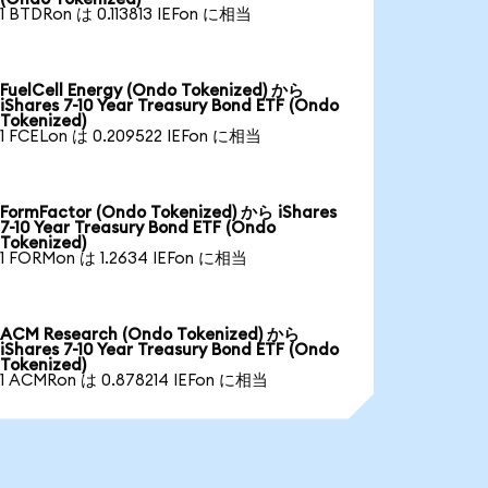
1 BTDRon は 0.113813 IEFon に相当
FuelCell Energy (Ondo Tokenized) から
iShares 7-10 Year Treasury Bond ETF (Ondo
Tokenized)
1 FCELon は 0.209522 IEFon に相当
FormFactor (Ondo Tokenized) から iShares
7-10 Year Treasury Bond ETF (Ondo
Tokenized)
1 FORMon は 1.2634 IEFon に相当
ACM Research (Ondo Tokenized) から
iShares 7-10 Year Treasury Bond ETF (Ondo
Tokenized)
1 ACMRon は 0.878214 IEFon に相当