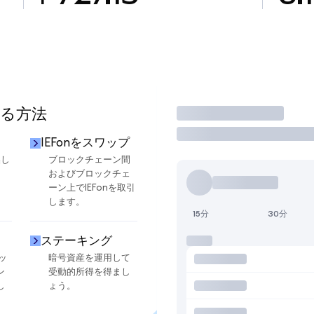
する方法
取引
IEFonをスワップ
換し
ブロックチェーン間
およびブロックチェ
ーン上でIEFonを取引
します。
15分
30分
ステーキング
ッ
暗号資産を運用して
ン
受動的所得を得まし
し
ょう。