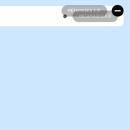
METAMASKを入手
METAMASKを入手
METAMASKを入手
METAMASKを入手