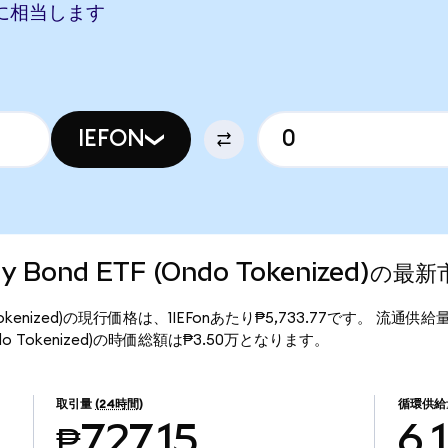
PHPに相当します
IEFON
sury Bond ETF (Ondo Tokenized)の
 (Ondo Tokenized)の現行価格は、1IEFonあたり₱5,733.77です。 流通供
TF (Ondo Tokenized)の時価総額は₱3.50万となります。
取引量
(24時間)
循環供給
₱727.15
6.