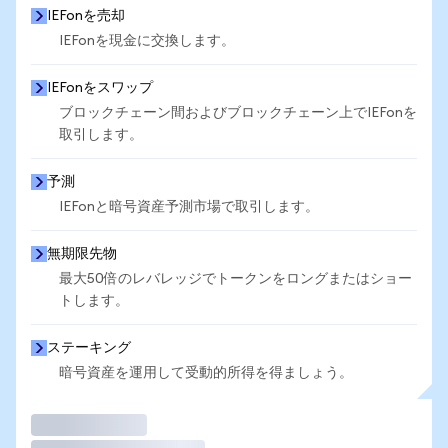
IEFonを売却
IEFonを現金に交換します。
IEFonをスワップ
ブロックチェーン間およびブロックチェーン上でIEFonを
取引します。
予測
IEFonと暗号資産予測市場で取引します。
無期限先物
最大50倍のレバレッジでトークンをロングまたはショー
トします。
ステーキング
暗号資産を運用して受動的所得を得ましょう。
取引