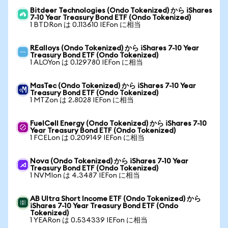
Bitdeer Technologies (Ondo Tokenized) から iShares
7-10 Year Treasury Bond ETF (Ondo Tokenized)
1 BTDRon は 0.113610 IEFon に相当
REalloys (Ondo Tokenized) から iShares 7-10 Year
Treasury Bond ETF (Ondo Tokenized)
1 ALOYon は 0.129780 IEFon に相当
MasTec (Ondo Tokenized) から iShares 7-10 Year
Treasury Bond ETF (Ondo Tokenized)
1 MTZon は 2.8028 IEFon に相当
FuelCell Energy (Ondo Tokenized) から iShares 7-10
Year Treasury Bond ETF (Ondo Tokenized)
1 FCELon は 0.209149 IEFon に相当
Nova (Ondo Tokenized) から iShares 7-10 Year
Treasury Bond ETF (Ondo Tokenized)
1 NVMIon は 4.3487 IEFon に相当
AB Ultra Short Income ETF (Ondo Tokenized) から
iShares 7-10 Year Treasury Bond ETF (Ondo
Tokenized)
1 YEARon は 0.534339 IEFon に相当