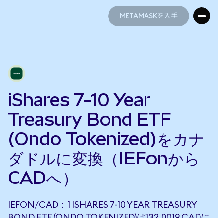
METAMASKを入手
METAMASKを入手
iShares 7-10 Year
Treasury Bond ETF
(Ondo Tokenized)をカナ
ダドルに変換（IEFonから
CADへ）
IEFON/CAD：1 ISHARES 7-10 YEAR TREASURY
BOND ETF (ONDO TOKENIZED)は132.0019 CADに