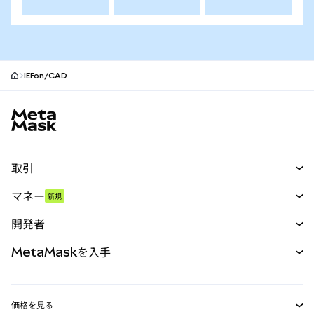
IEFon/CAD
MetaMaskサイトフッター
取引
スワップ
マネー
新規
予測
新規
購入
開発者
パーペチュアル
新規
カード
ドキュメントを表示
MetaMaskを入手
RWA
mUSD
新規
ダッシュボード
トランザクションシールド
収益化
Smart Accounts Kit
Agent Wallet
新規
価格を見る