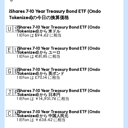
iShares 7-10 Year Treasury Bond ETF (Ondo
Tokenized)の今日の換算価格
iShares 7-10 Year Treasury Bond ETF (Ondo
🇺🇸
Tokenized) から 米ドル
1 IEFon は $94.62 に相当
iShares 7-10 Year Treasury Bond ETF (Ondo
🇪🇺
Tokenized) から ユーロ
1 IEFon は €81.85 に相当
iShares 7-10 Year Treasury Bond ETF (Ondo
🇬🇧
Tokenized) から 英ポンド
1 IEFon は £70.14 に相当
iShares 7-10 Year Treasury Bond ETF (Ondo
🇯🇵
Tokenized) から 日本円
1 IEFon は ￥14,931.76 に相当
iShares 7-10 Year Treasury Bond ETF (Ondo
🇨🇳
Tokenized) から 中国人民元
1 IEFon は ￥638.42 に相当