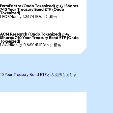
FormFactor (Ondo Tokenized) から iShares
7-10 Year Treasury Bond ETF (Ondo
Tokenized)
1 FORMon は 1.2674 IEFon に相当
ACM Research (Ondo Tokenized) から
iShares 7-10 Year Treasury Bond ETF (Ondo
Tokenized)
1 ACMRon は 0.881041 IEFon に相当
 Year Treasury Bond ETFとの提携もありま