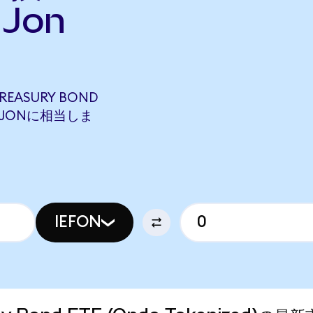
Jon
TREASURY BOND
1 JNJONに相当しま
IEFON