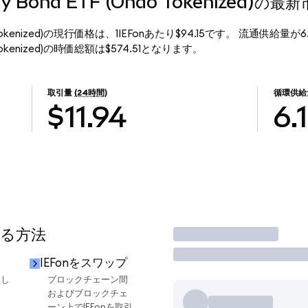
sury Bond ETF (Ondo Tokenized)の
F (Ondo Tokenized)の現行価格は、1IEFonあたり$94.15です。 流通供給量
(Ondo Tokenized)の時価総額は$574.51となります。
取引量
(24時間)
循環供給
$11.94
6.
する方法
取引
IEFonをスワップ
換し
ブロックチェーン間
およびブロックチェ
ーン上でIEFonを取引