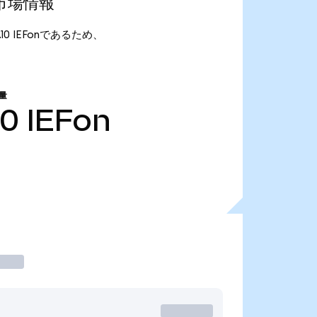
最新市場情報
が6.10 IEFonであるため、
量
10
IEFon