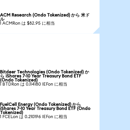
ACM Research (Ondo Tokenized) から 米ド
ル
1 ACMRon は $82.95 に相当
Bitdeer Technologies (Ondo Tokenized) か
ら iShares 7-10 Year Treasury Bond ETF
(Ondo Tokenized)
1 BTDRon は 0.114180 IEFon に相当
FuelCell Energy (Ondo Tokenized) から
iShares 7-10 Year Treasury Bond ETF (Ondo
Tokenized)
1 FCELon は 0.210196 IEFon に相当