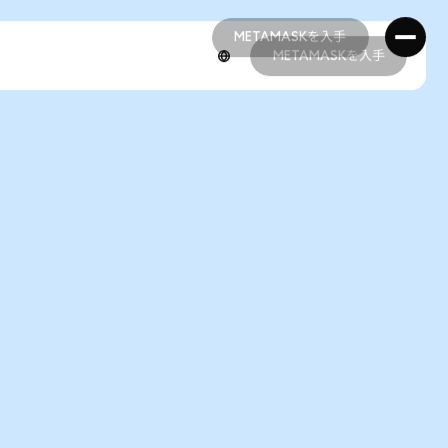
METAMASKを入手
METAMASKを入手
METAMASKを入手
METAMASKを入手