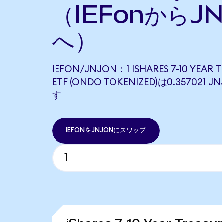
（IEFonからJN
へ）
IEFON/JNJON：1 ISHARES 7-10 YEAR 
ETF (ONDO TOKENIZED)は0.35702
す
IEFONをJNJONにスワップ