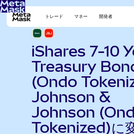
トレード
マネー
開発者
iShares 7-10 Y
Treasury Bon
(Ondo Tokeni
Johnson &
Johnson (On
Tokenized)に