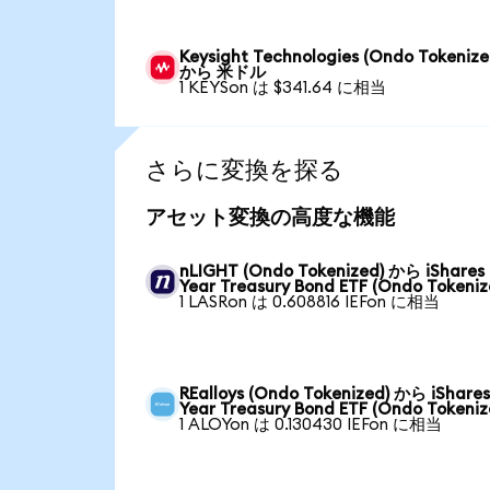
Keysight Technologies (Ondo Tokenize
から 米ドル
1 KEYSon は $341.64 に相当
さらに変換を探る
アセット変換の高度な機能
nLIGHT (Ondo Tokenized) から iShares 
Year Treasury Bond ETF (Ondo Tokeniz
1 LASRon は 0.608816 IEFon に相当
REalloys (Ondo Tokenized) から iShares
Year Treasury Bond ETF (Ondo Tokeniz
1 ALOYon は 0.130430 IEFon に相当