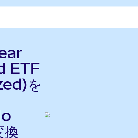
ear
d ETF
zed)を
do
変換