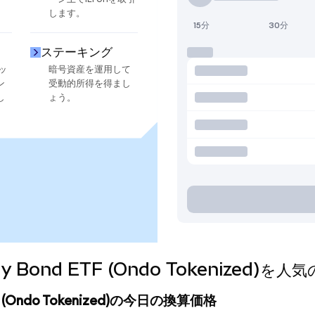
します。
15分
30分
ステーキング
ッ
暗号資産を運用して
ン
受動的所得を得まし
し
ょう。
easury Bond ETF (Ondo Tokenize
d ETF (Ondo Tokenized)の今日の換算価格