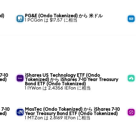
d)
PG&E (Ondo Tokenized) から 米ドル
1 PCGon は $17.57 に相当
7-10
iShares US Technology ETF (Ondo
ed)
Tokenized) から iShares 7-10 Year Treasury
Bond ETF (Ondo Tokenized)
1 IYWon は 2.4356 IEFon に相当
 7-10
MasTec (Ondo Tokenized) から iShares 7-10
ed)
Year Treasury Bond ETF (Ondo Tokenized)
1 MTZon は 2.8169 IEFon に相当