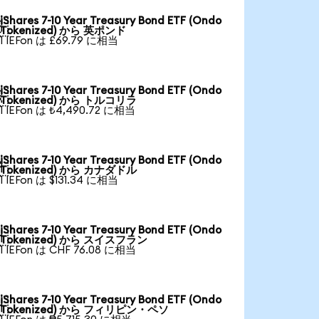
iShares 7-10 Year Treasury Bond ETF (Ondo

Tokenized) から 英ポンド
1 IEFon は £69.79 に相当
iShares 7-10 Year Treasury Bond ETF (Ondo

Tokenized) から トルコリラ
1 IEFon は ₺4,490.72 に相当
iShares 7-10 Year Treasury Bond ETF (Ondo

Tokenized) から カナダドル
1 IEFon は $131.34 に相当
iShares 7-10 Year Treasury Bond ETF (Ondo

Tokenized) から スイスフラン
1 IEFon は CHF 76.08 に相当
iShares 7-10 Year Treasury Bond ETF (Ondo

Tokenized) から フィリピン・ペソ