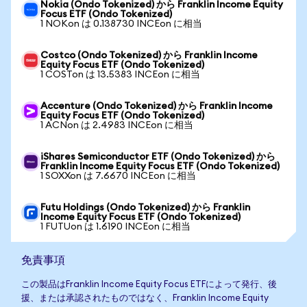
Nokia (Ondo Tokenized) から Franklin Income Equity
Focus ETF (Ondo Tokenized)
1 NOKon は 0.138730 INCEon に相当
Costco (Ondo Tokenized) から Franklin Income
Equity Focus ETF (Ondo Tokenized)
1 COSTon は 13.5383 INCEon に相当
Accenture (Ondo Tokenized) から Franklin Income
Equity Focus ETF (Ondo Tokenized)
1 ACNon は 2.4983 INCEon に相当
iShares Semiconductor ETF (Ondo Tokenized) から
Franklin Income Equity Focus ETF (Ondo Tokenized)
1 SOXXon は 7.6670 INCEon に相当
Futu Holdings (Ondo Tokenized) から Franklin
Income Equity Focus ETF (Ondo Tokenized)
1 FUTUon は 1.6190 INCEon に相当
免責事項
この製品はFranklin Income Equity Focus ETFによって発行、後
援、または承認されたものではなく、Franklin Income Equity