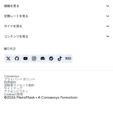
Smart Accounts Kit
Agent Wallet
新規
価格を見る
埋め込みウォレット
Snaps
ビットコインの価格
交換レートを見る
MetaMask Connect
イーサリアムの価格
報酬
新規
BTC→USD
Solanaの価格
ガイドを見る
Snaps
セキュリティ
ETH→USD
BTCの購入
Shiba Inuの価格
USDT→INR
コンテンツを見る
Web3サービス
サポート
ETHの購入
Pepeの価格
ビットコインウォレット
BTC→USDT
SOLの購入
キャリア
Tetherの価格
Solanaウォレット
日本語
BTC→INR
PEPEの購入
お問い合わせ
USDCの価格
おすすめの暗号資産カード
ETH→USDT
USDTの購入
Chanlinkの価格
おすすめのモバイル暗号資産ウォレット
USDT→PHP
USDCの購入
Polymarketとは？
BTC→EUR
SHIBの購入
Consensys
税制関連ニュース
プライバシー ポリシー
利用規約
BNBの購入
貢献者ライセンス契約
暗号資産の購入方法は？
サイトマップ
アクセシビリティ
ビットコインを売るには？
Cookieの管理
©2026 MetaMask • A Consensys Formation