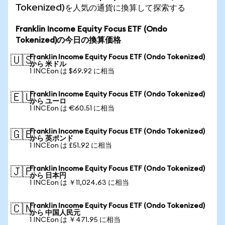
Tokenized)を人気の通貨に換算して探索する
Franklin Income Equity Focus ETF (Ondo
Tokenized)の今日の換算価格
Franklin Income Equity Focus ETF (Ondo Tokenized)
🇺🇸
から 米ドル
1 INCEon は $69.92 に相当
Franklin Income Equity Focus ETF (Ondo Tokenized)
🇪🇺
から ユーロ
1 INCEon は €60.51 に相当
Franklin Income Equity Focus ETF (Ondo Tokenized)
🇬🇧
から 英ポンド
1 INCEon は £51.92 に相当
Franklin Income Equity Focus ETF (Ondo Tokenized)
🇯🇵
から 日本円
1 INCEon は ￥11,024.63 に相当
Franklin Income Equity Focus ETF (Ondo Tokenized)
🇨🇳
から 中国人民元
1 INCEon は ￥471.95 に相当