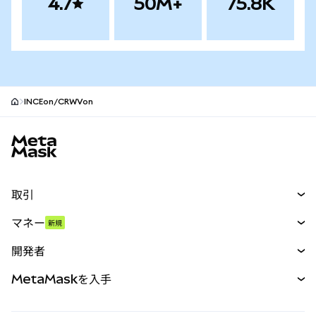
4.7
50M+
75.8K
INCEon/CRWVon
MetaMaskサイトフッター
取引
スワップ
マネー
新規
予測
新規
購入
開発者
パーペチュアル
新規
カード
ドキュメントを表示
MetaMaskを入手
RWA
mUSD
新規
ダッシュボード
トランザクションシールド
収益化