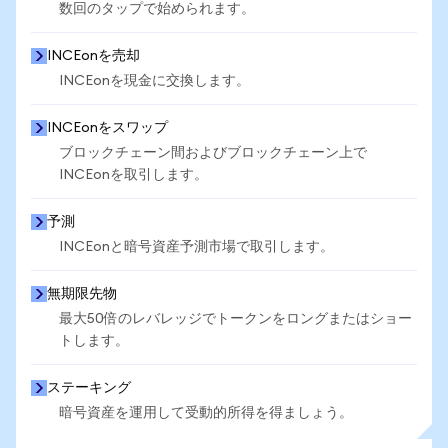
数回のタップで始められます。
INCEonを売却
INCEonを現金に交換します。
INCEonをスワップ
ブロックチェーン間およびブロックチェーン上で
INCEonを取引します。
予測
INCEonと暗号資産予測市場で取引します。
無期限先物
最大50倍のレバレッジでトークンをロングまたはショー
トします。
ステーキング
暗号資産を運用して受動的所得を得ましょう。