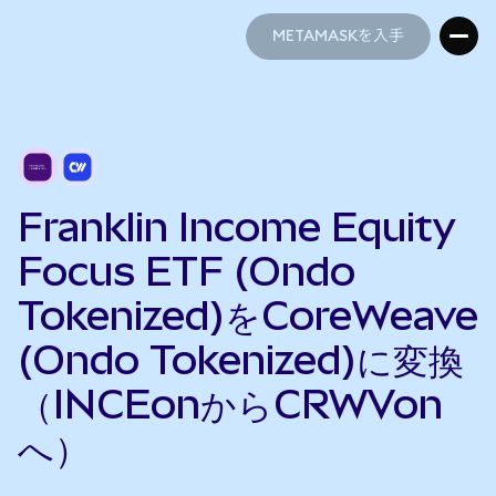
METAMASKを入手
METAMASKを入手
Franklin Income Equity
Focus ETF (Ondo
Tokenized)をCoreWeave
(Ondo Tokenized)に変換
（INCEonからCRWVon
へ）