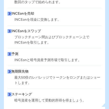
数回のタップで始められます。
INCEonを売却
INCEonを現金に交換します。
INCEonをスワップ
ブロックチェーン間およびブロックチェーン上で
INCEonを取引します。
予測
INCEonと暗号資産予測市場で取引します。
無期限先物
最大50倍のレバレッジでトークンをロングまたはショー
トします。
ステーキング
暗号資産を運用して受動的所得を得ましょう。