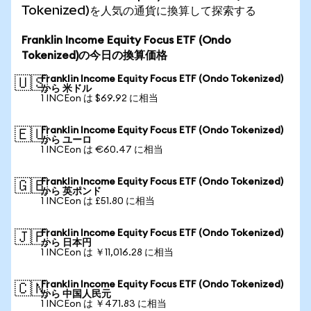
Tokenized)を人気の通貨に換算して探索する
Franklin Income Equity Focus ETF (Ondo
Tokenized)の今日の換算価格
Franklin Income Equity Focus ETF (Ondo Tokenized)
🇺🇸
から 米ドル
1 INCEon は $69.92 に相当
Franklin Income Equity Focus ETF (Ondo Tokenized)
🇪🇺
から ユーロ
1 INCEon は €60.47 に相当
Franklin Income Equity Focus ETF (Ondo Tokenized)
🇬🇧
から 英ポンド
1 INCEon は £51.80 に相当
Franklin Income Equity Focus ETF (Ondo Tokenized)
🇯🇵
から 日本円
1 INCEon は ￥11,016.28 に相当
Franklin Income Equity Focus ETF (Ondo Tokenized)
🇨🇳
から 中国人民元
1 INCEon は ￥471.83 に相当