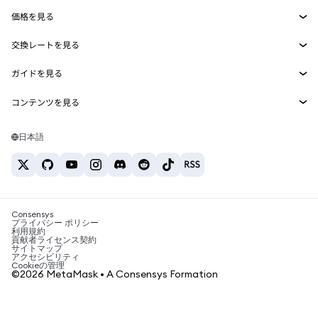
Smart Accounts Kit
Agent Wallet
新規
価格を見る
埋め込みウォレット
Snaps
ビットコインの価格
交換レートを見る
MetaMask Connect
イーサリアムの価格
報酬
新規
BTC→USD
Solanaの価格
ガイドを見る
Snaps
セキュリティ
ETH→USD
BTCの購入
Shiba Inuの価格
USDT→INR
コンテンツを見る
Web3サービス
サポート
ETHの購入
Pepeの価格
ビットコインウォレット
BTC→USDT
SOLの購入
キャリア
Tetherの価格
Solanaウォレット
日本語
BTC→INR
PEPEの購入
お問い合わせ
USDCの価格
おすすめの暗号資産カード
ETH→USDT
USDTの購入
Chanlinkの価格
おすすめのモバイル暗号資産ウォレット
USDT→PHP
USDCの購入
Polymarketとは？
BTC→EUR
SHIBの購入
Consensys
税制関連ニュース
プライバシー ポリシー
利用規約
BNBの購入
貢献者ライセンス契約
暗号資産の購入方法は？
サイトマップ
アクセシビリティ
ビットコインを売るには？
Cookieの管理
©2026 MetaMask • A Consensys Formation