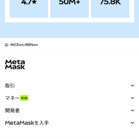
4.7
50M+
75.8K
INCEon/IRENon
MetaMaskサイトフッター
取引
スワップ
マネー
新規
予測
新規
購入
開発者
パーペチュアル
新規
カード
ドキュメントを表示
MetaMaskを入手
RWA
mUSD
新規
ダッシュボード
トランザクションシールド
収益化