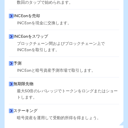
数回のタップで始められます。
INCEonを売却
INCEonを現金に交換します。
INCEonをスワップ
ブロックチェーン間およびブロックチェーン上で
INCEonを取引します。
予測
INCEonと暗号資産予測市場で取引します。
無期限先物
最大50倍のレバレッジでトークンをロングまたはショー
トします。
ステーキング
暗号資産を運用して受動的所得を得ましょう。