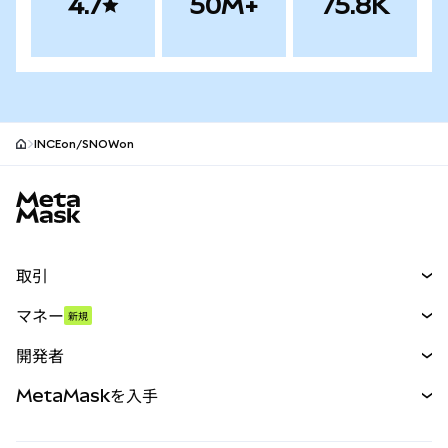
4.7
50M+
75.8K
INCEon/SNOWon
MetaMaskサイトフッター
取引
スワップ
マネー
新規
予測
新規
購入
開発者
パーペチュアル
新規
カード
ドキュメントを表示
MetaMaskを入手
RWA
mUSD
新規
ダッシュボード
トランザクションシールド
収益化