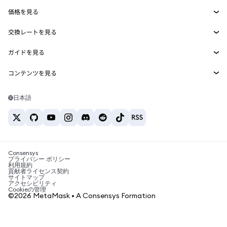
Smart Accounts Kit
Agent Wallet
新規
価格を見る
埋め込みウォレット
Snaps
ビットコインの価格
交換レートを見る
MetaMask Connect
イーサリアムの価格
報酬
新規
BTC→USD
Solanaの価格
ガイドを見る
Snaps
セキュリティ
ETH→USD
BTCの購入
Shiba Inuの価格
USDT→INR
コンテンツを見る
Web3サービス
サポート
ETHの購入
Pepeの価格
ビットコインウォレット
BTC→USDT
SOLの購入
キャリア
Tetherの価格
Solanaウォレット
日本語
BTC→INR
PEPEの購入
お問い合わせ
USDCの価格
おすすめの暗号資産カード
ETH→USDT
USDTの購入
Chanlinkの価格
おすすめのモバイル暗号資産ウォレット
USDT→PHP
USDCの購入
Polymarketとは？
BTC→EUR
SHIBの購入
Consensys
税制関連ニュース
プライバシー ポリシー
利用規約
BNBの購入
貢献者ライセンス契約
暗号資産の購入方法は？
サイトマップ
アクセシビリティ
ビットコインを売るには？
Cookieの管理
©2026 MetaMask • A Consensys Formation