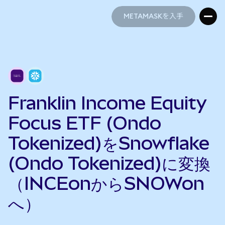
METAMASKを入手
METAMASKを入手
Franklin Income Equity
Focus ETF (Ondo
Tokenized)をSnowflake
(Ondo Tokenized)に変換
（INCEonからSNOWon
へ）