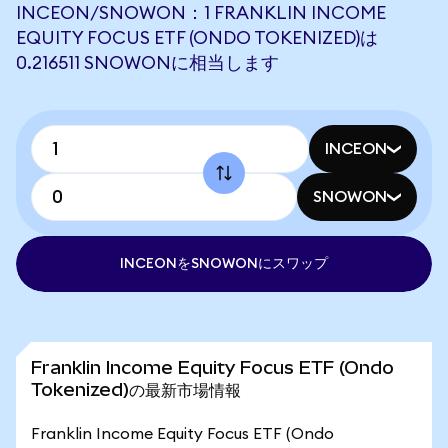
INCEON/SNOWON：1 FRANKLIN INCOME
EQUITY FOCUS ETF (ONDO TOKENIZED)は
0.216511 SNOWONに相当します
INCEON
SNOWON
INCEONをSNOWONにスワップ
Franklin Income Equity Focus ETF (Ondo
Tokenized)の最新市場情報
Franklin Income Equity Focus ETF (Ondo