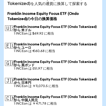
Tokenized)を人気の通貨に換算して探索する
Franklin Income Equity Focus ETF (Ondo
Tokenized)の今日の換算価格
Franklin Income Equity Focus ETF (Ondo Tokenized)
🇺🇸
から 米ドル
1 INCEon は $69.92 に相当
Franklin Income Equity Focus ETF (Ondo Tokenized)
🇪🇺
から ユーロ
1 INCEon は €60.68 に相当
Franklin Income Equity Focus ETF (Ondo Tokenized)
🇬🇧
から 英ポンド
1 INCEon は £51.97 に相当
Franklin Income Equity Focus ETF (Ondo Tokenized)
🇯🇵
から 日本円
1 INCEon は ￥11,070.5 に相当
Franklin Income Equity Focus ETF (Ondo Tokenized)
🇨🇳
から 中国人民元
1 INCEon は ￥471.78 に相当