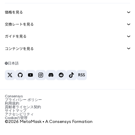
収益化
Smart Accounts Kit
Agent Wallet
新規
価格を見る
埋め込みウォレット
Snaps
ビットコインの価格
交換レートを見る
MetaMask Connect
イーサリアムの価格
報酬
新規
BTC→USD
Solanaの価格
ガイドを見る
Snaps
セキュリティ
ETH→USD
BTCの購入
Shiba Inuの価格
USDT→INR
コンテンツを見る
Web3サービス
サポート
ETHの購入
Pepeの価格
ビットコインウォレット
BTC→USDT
SOLの購入
キャリア
Tetherの価格
Solanaウォレット
日本語
BTC→INR
PEPEの購入
お問い合わせ
USDCの価格
おすすめの暗号資産カード
ETH→USDT
USDTの購入
Chanlinkの価格
おすすめのモバイル暗号資産ウォレット
USDT→PHP
USDCの購入
Polymarketとは？
BTC→EUR
SHIBの購入
Consensys
税制関連ニュース
プライバシー ポリシー
利用規約
BNBの購入
貢献者ライセンス契約
暗号資産の購入方法は？
サイトマップ
アクセシビリティ
ビットコインを売るには？
Cookieの管理
©2026 MetaMask • A Consensys Formation