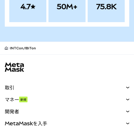
4.7
50M+
75.8K
INTCon/IBITon
MetaMaskサイトフッター
取引
スワップ
マネー
新規
予測
新規
購入
開発者
パーペチュアル
新規
カード
ドキュメントを表示
MetaMaskを入手
RWA
mUSD
新規
ダッシュボード
トランザクションシールド