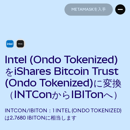
METAMASKを入手
METAMASKを入手
Intel (Ondo Tokenized)
をiShares Bitcoin Trust
(Ondo Tokenized)に変換
（INTConからIBITonへ）
INTCON/IBITON：1 INTEL (ONDO TOKENIZED)
は2.7680 IBITONに相当します