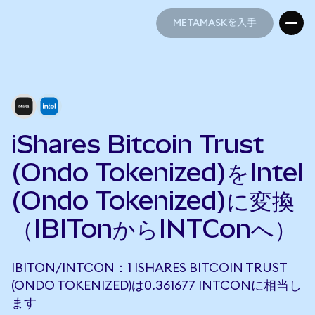
METAMASKを入手
METAMASKを入手
iShares Bitcoin Trust
(Ondo Tokenized)をIntel
(Ondo Tokenized)に変換
（IBITonからINTConへ）
IBITON/INTCON：1 ISHARES BITCOIN TRUST
(ONDO TOKENIZED)は0.361677 INTCONに相当し
ます