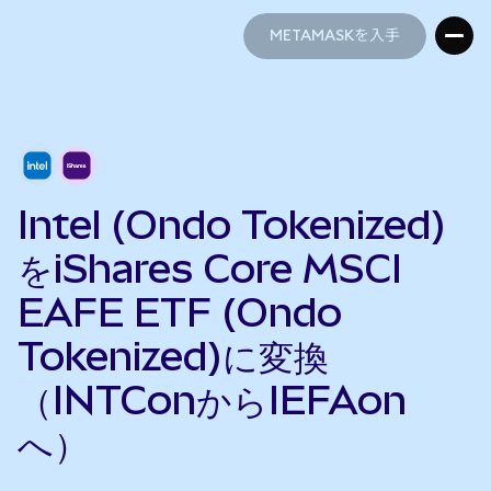
METAMASKを入手
METAMASKを入手
Intel (Ondo Tokenized)
をiShares Core MSCI
EAFE ETF (Ondo
Tokenized)に変換
（INTConからIEFAon
へ）