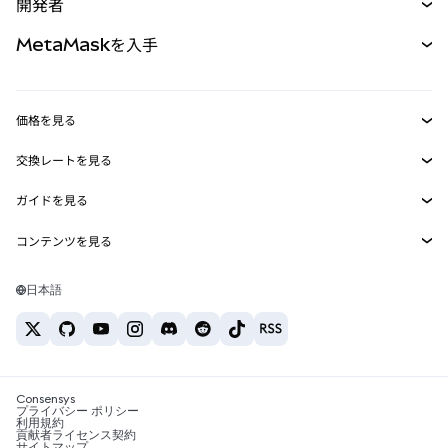
開発者
パーペチュアル
新規
カード
ドキュメントを表示
MetaMaskを入手
RWA
mUSD
新規
ダッシュボード
トランザクションシールド
収益化
Smart Accounts Kit
Agent Wallet
新規
価格を見る
埋め込みウォレット
Snaps
ビットコインの価格
交換レートを見る
MetaMask Connect
イーサリアムの価格
報酬
新規
BTC→USD
Solanaの価格
ガイドを見る
Snaps
セキュリティ
ETH→USD
BTCの購入
Shiba Inuの価格
USDT→INR
コンテンツを見る
Web3サービス
サポート
ETHの購入
Pepeの価格
ビットコインウォレット
BTC→USDT
SOLの購入
キャリア
Tetherの価格
Solanaウォレット
日本語
BTC→INR
PEPEの購入
お問い合わせ
USDCの価格
おすすめの暗号資産カード
ETH→USDT
USDTの購入
Chanlinkの価格
おすすめのモバイル暗号資産ウォレット
USDT→PHP
USDCの購入
Polymarketとは？
BTC→EUR
SHIBの購入
Consensys
税制関連ニュース
プライバシー ポリシー
利用規約
BNBの購入
貢献者ライセンス契約
暗号資産の購入方法は？
サイトマップ