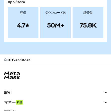
App Store
評価
ダウンロード数
評価数
4.7
50M+
75.8K
INTCon/IEFAon
MetaMaskサイトフッター
取引
スワップ
マネー
新規
予測
新規
購入