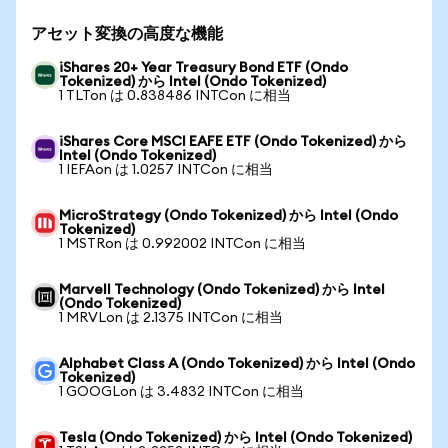
アセット変換の高度な機能
iShares 20+ Year Treasury Bond ETF (Ondo
Tokenized) から Intel (Ondo Tokenized)
1 TLTon は 0.838486 INTCon に相当
iShares Core MSCI EAFE ETF (Ondo Tokenized) から
Intel (Ondo Tokenized)
1 IEFAon は 1.0257 INTCon に相当
MicroStrategy (Ondo Tokenized) から Intel (Ondo
Tokenized)
1 MSTRon は 0.992002 INTCon に相当
Marvell Technology (Ondo Tokenized) から Intel
(Ondo Tokenized)
1 MRVLon は 2.1375 INTCon に相当
Alphabet Class A (Ondo Tokenized) から Intel (Ondo
Tokenized)
1 GOOGLon は 3.4832 INTCon に相当
Tesla (Ondo Tokenized) から Intel (Ondo Tokenized)