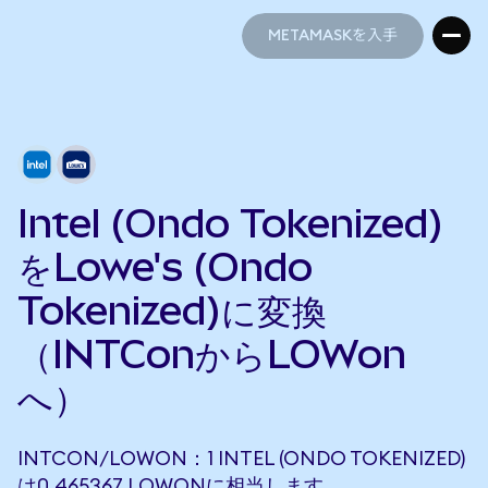
METAMASKを入手
METAMASKを入手
Intel (Ondo Tokenized)
をLowe's (Ondo
Tokenized)に変換
（INTConからLOWon
へ）
INTCON/LOWON：1 INTEL (ONDO TOKENIZED)
は0.465367 LOWONに相当します