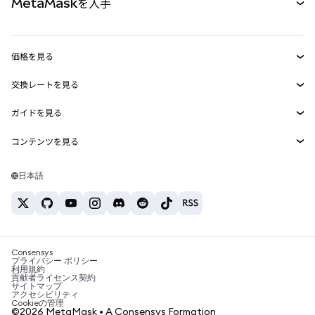
MetaMaskを入手
RWA
mUSD
新規
ダッシュボード
トランザクションシールド
収益化
Smart Accounts Kit
Agent Wallet
新規
価格を見る
埋め込みウォレット
Snaps
ビットコインの価格
交換レートを見る
MetaMask Connect
イーサリアムの価格
報酬
新規
BTC→USD
Solanaの価格
ガイドを見る
Snaps
セキュリティ
ETH→USD
BTCの購入
Shiba Inuの価格
USDT→INR
コンテンツを見る
Web3サービス
サポート
ETHの購入
Pepeの価格
ビットコインウォレット
BTC→USDT
SOLの購入
キャリア
Tetherの価格
Solanaウォレット
日本語
BTC→INR
PEPEの購入
お問い合わせ
USDCの価格
おすすめの暗号資産カード
ETH→USDT
USDTの購入
Chanlinkの価格
おすすめのモバイル暗号資産ウォレット
USDT→PHP
USDCの購入
Polymarketとは？
BTC→EUR
SHIBの購入
Consensys
税制関連ニュース
プライバシー ポリシー
利用規約
BNBの購入
貢献者ライセンス契約
暗号資産の購入方法は？
サイトマップ
アクセシビリティ
ビットコインを売るには？
Cookieの管理
©2026 MetaMask • A Consensys Formation