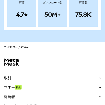
評価
ダウンロード数
評価数
4.7
50M+
75.8K
INTCon/LOWon
MetaMaskサイトフッター
取引
スワップ
マネー
新規
予測
新規
購入
開発者
パーペチュアル
新規
カード
ドキュメントを表示